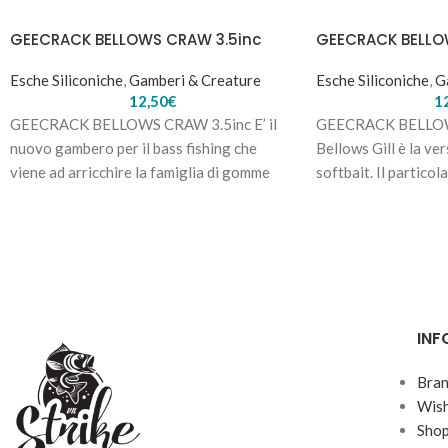
GEECRACK BELLOWS CRAW 3.5inc
GEECRACK BELLO
Esche Siliconiche
,
Gamberi & Creature
Esche Siliconiche
,
G
12,50
€
1
GEECRACK BELLOWS CRAW 3.5inc E’ il
GEECRACK BELLOWS
nuovo gambero per il bass fishing che
Bellows Gill è la ver
viene ad arricchire la famiglia di gomme
softbait. Il partico
lamellato emette vi
INF
Bra
Wish
Sho