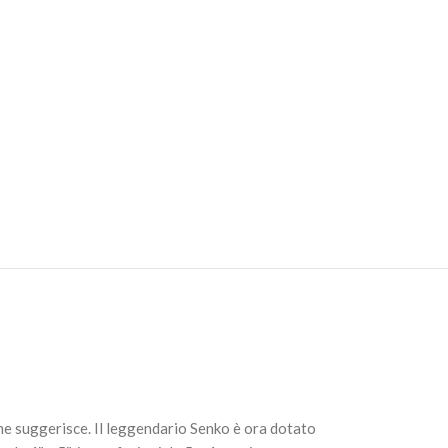
e Flake
AGGIUNGI AL
CARRELLO
nome suggerisce. Il leggendario Senko è ora dotato