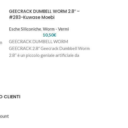
GEECRACK DUMBELL WORM 2.8″ –
GEECRACK YAM 
#283-Kuwase Moebi
Esche Siliconich
Esche Siliconiche
,
Worm - Vermi
10,50
€
GEECRACK YAM S
GEECRACK DUMBELL WORM
rm
versatile e poliv
GEECRACK 2.8″ Geecrack Dumbbell Worm
spessore variabile
2.8’’ è un piccolo geniale artificiale da
spesso
finesse per il Bass Fishing
O CLIENTI
count