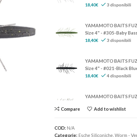
18,40
€
3 disponibili
YAMAMOTO BAITS FUZ
Size 4" - #305-Baby Bas
18,40
€
3 disponibili
YAMAMOTO BAITS FUZ
Size 4" - #021-Black Blu
18,40
€
4 disponibili
YAMAMOTO BAITS FUZ
Size 4" - #208-Waterme
Compare
Add to wishlist
18,40
€
3 disponibili
COD:
N/A
YAMAMOTO BAITS FUZ
Categorie:
Esche Siliconiche
,
Worm - Ve