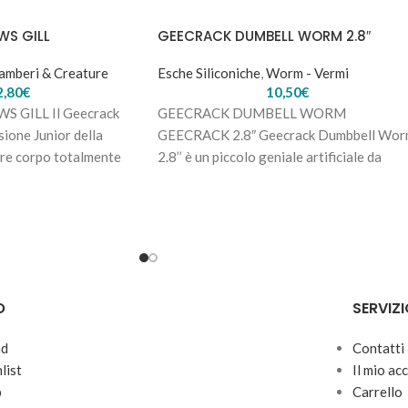
WS GILL
GEECRACK DUMBELL WORM 2.8″
amberi & Creature
Esche Siliconiche
,
Worm - Vermi
2,80
€
10,50
€
 GILL Il Geecrack
GEECRACK DUMBELL WORM
sione Junior della
GEECRACK 2.8″ Geecrack Dumbbell Wo
lare corpo totalmente
2.8’’ è un piccolo geniale artificiale da
brazioni
finesse per il Bass Fishing
O
SERVIZI
nd
Contatti
list
Il mio ac
p
Carrello