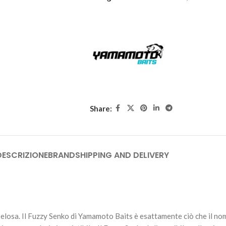
Size 5" - #021-Black Blu
18,40
€
4 disponibili
Share:
DESCRIZIONE
BRAND
SHIPPING AND DELIVERY
one pelosa. Il Fuzzy Senko di Yamamoto Baits è esattamente ciò che il 