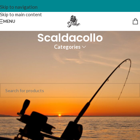
Skip to navigation
Skip to main content
MENU
Scaldacollo
Categories
Home
Abbigliamento
Scaldacollo
Non è stato trovato nessun prodotto che corrisponde alla tua
selezione.