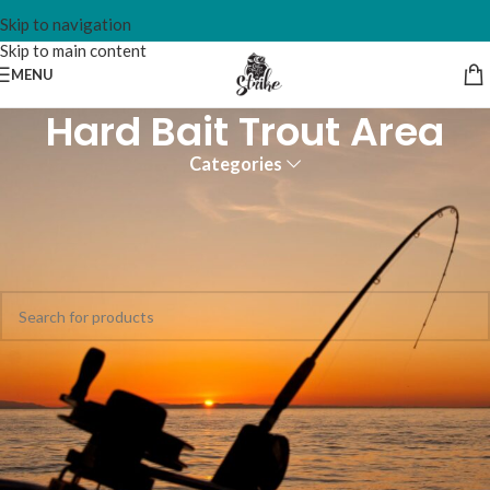
Skip to navigation
Skip to main content
MENU
Hard Bait Trout Area
Categories
Home
Esche
Hard Bait Trout Area
Non è stato trovato nessun prodotto che corrisponde alla tua
selezione.