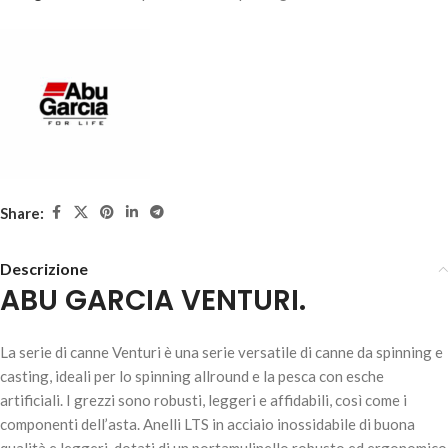
AGGIUNGI AL
CARRELLO
Share:
Descrizione
ABU GARCIA VENTURI.
ABU GARCIA VENTURI – Lunghezza 7'0"- 5-20gr
La serie di canne Venturi è una serie versatile di canne da spinning e
58,00
€
1 disponibili
casting, ideali per lo spinning allround e la pesca con esche
artificiali. I grezzi sono robusti, leggeri e affidabili, così come i
AGGIUNGI AL
componenti dell’asta. Anelli LTS in acciaio inossidabile di buona
CARRELLO