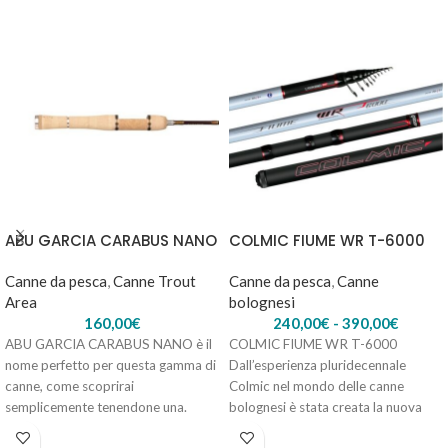
ABU GARCIA VENTURI – Lunghezza 8'0"- 10-40gr
64,00
€
Esaurito
ABU GARCIA CARABUS NANO
COLMIC FIUME WR T-6000
Canne da pesca
,
Canne Trout
Canne da pesca
,
Canne
Area
bolognesi
160,00
€
240,00
€
-
390,00
€
ABU GARCIA CARABUS NANO è il
COLMIC FIUME WR T-6000
nome perfetto per questa gamma di
Dall’esperienza pluridecennale
canne, come scoprirai
Colmic nel mondo delle canne
semplicemente tenendone una.
bolognesi è stata creata la nuova
Questa canna
Fiume WR T