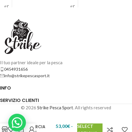
ABU GARCIA VENTURI – Lunghezza 8''0"- 36-60gr
64,00
€
Esaurito
Il tuo partner ideale per la pesca
0454931656
info@strikepescasport.it
INFO
SERVIZIO CLIENTI
© 2026
Strike Pesca Sport
. All rights reserved
53,00
€
-
SELECT
ABU GARCIA