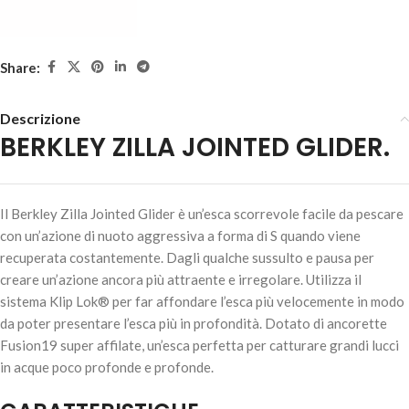
Share:
Descrizione
BERKLEY ZILLA JOINTED GLIDER.
BERKLEY ZILLA JOINTED GLIDER – BURBOT
14,00
€
3 disponibili
Il Berkley Zilla Jointed Glider è un’esca scorrevole facile da pescare
con un’azione di nuoto aggressiva a forma di S quando viene
recuperata costantemente. Dagli qualche sussulto e pausa per
creare un’azione ancora più attraente e irregolare. Utilizza il
AGGIUNGI AL
sistema Klip Lok® per far affondare l’esca più velocemente in modo
CARRELLO
da poter presentare l’esca più in profondità. Dotato di ancorette
Fusion19 super affilate, un’esca perfetta per catturare grandi lucci
in acque poco profonde e profonde.