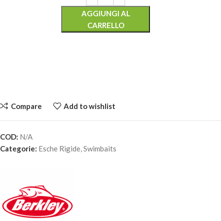
AGGIUNGI AL
CARRELLO
Compare
Add to wishlist
COD:
N/A
BERKLEY ZILLA JOINTED GLIDER – BROWN TROUT
Categorie:
Esche Rigide
,
Swimbaits
14,00
€
4 disponibili
AGGIUNGI AL
CARRELLO