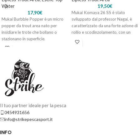
Water
19,50
€
17,90
€
Mukai Komaya 26 SS è stato
BERKLEY ZILLA JOINTED GLIDER – PERCH
Mukai Burbble Popper è un micro
sviluppato dal professor Nagai, è
14,00
€
4 disponibili
popper da trout area nato per
caratterizzato da una forte azione di
insidiare le trote che bollano o
rollio e scodinzolamento, con un
stazionano in superficie.
raggio di azione fino a 1 metro di
profondità.
AGGIUNGI AL
CARRELLO
Il tuo partner ideale per la pesca
0454931656
info@strikepescasport.it
BERKLEY ZILLA JOINTED GLIDER – RED TIGER
INFO
14,00
€
2 disponibili