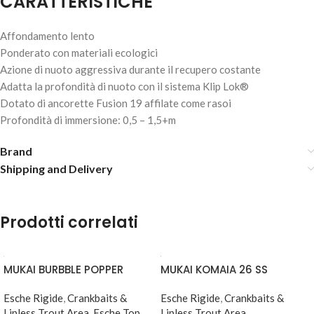
CARATTERISTICHE
Affondamento lento
Ponderato con materiali ecologici
Azione di nuoto aggressiva durante il recupero costante
BERKLEY ZILLA JOINTED GLIDER – FIRETIGER
Adatta la profondità di nuoto con il sistema Klip Lok®
Dotato di ancorette Fusion 19 affilate come rasoi
14,00
€
Esaurito
Profondità di immersione: 0,5 – 1,5+m
Brand
Shipping and Delivery
Prodotti correlati
MUKAI BURBBLE POPPER
MUKAI KOMAIA 26 SS
Esche Rigide
,
Crankbaits &
Esche Rigide
,
Crankbaits &
Lipless Trout Area
,
Esche Top
Lipless Trout Area