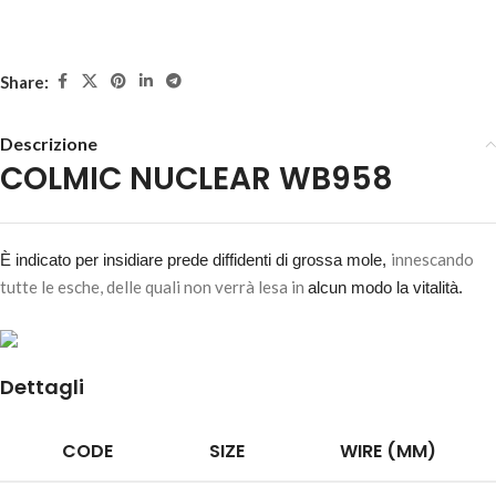
Share:
Descrizione
COLMIC NUCLEAR WB958
COLMIC NUCLEAR WB958 – Amo N°-16
2,80
€
8 disponibili
innescando
È indicato per insidiare prede diffidenti di grossa mole,
tutte le esche, delle quali non verrà lesa in
alcun modo la vitalità.
AGGIUNGI AL
CARRELLO
Dettagli
CODE
SIZE
WIRE (MM)