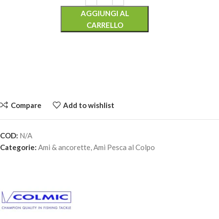
AGGIUNGI AL
CARRELLO
Compare
Add to wishlist
COD:
N/A
COLMIC NUCLEAR WB958 – Amo N°-14
Categorie:
Ami & ancorette
,
Ami Pesca al Colpo
2,80
€
9 disponibili
AGGIUNGI AL
CARRELLO