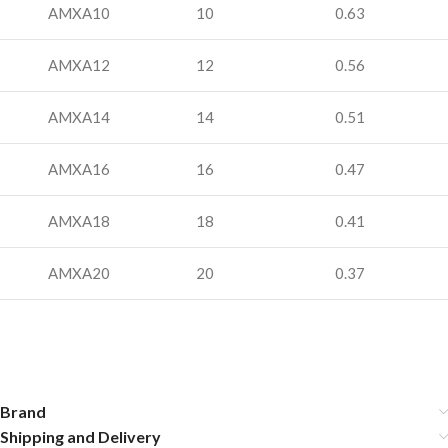
AMXA10
10
0.63
AMXA12
12
0.56
AMXA14
14
0.51
COLMIC NUCLEAR WB958 – Amo N°-18
2,80
€
6 disponibili
AMXA16
16
0.47
AMXA18
18
0.41
AGGIUNGI AL
CARRELLO
AMXA20
20
0.37
Brand
Shipping and Delivery