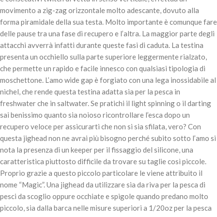
AGGIUNGI AL
movimento a zig-zag orizzontale molto adescante, dovuto alla
CARRELLO
forma piramidale della sua testa. Molto importante è comunque fare
delle pause tra una fase di recupero e l’altra. La maggior parte degli
attacchi avverrà infatti durante queste fasi di caduta. La testina
presenta un occhiello sulla parte superiore leggermente rialzato,
che permette un rapido e facile innesco con qualsiasi tipologia di
moschettone. L’amo wide gap è forgiato con una lega inossidabile al
nichel, che rende questa testina adatta sia per la pesca in
freshwater che in saltwater. Se pratichi il light spinning o il darting
sai benissimo quanto sia noioso ricontrollare l’esca dopo un
recupero veloce per assicurarti che non si sia sfilata, vero? Con
DECOY DELTA SV-51 – #4 - 1.4gr
questa jighead non ne avrai più bisogno perché subito sotto l’amo si
6,90
€
7 disponibili
nota la presenza di un keeper per il fissaggio del silicone, una
caratteristica piuttosto difficile da trovare su taglie così piccole.
Proprio grazie a questo piccolo particolare le viene attribuito il
AGGIUNGI AL
nome “Magic”. Una jighead da utilizzare sia da riva per la pesca di
CARRELLO
pesci da scoglio oppure occhiate e spigole quando predano molto
piccolo, sia dalla barca nelle misure superiori a 1/20oz per la pesca