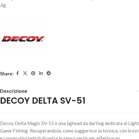
Jig
AGGIUNGI AL
CARRELLO
Share:
Descrizione
DECOY DELTA SV-51
DECOY DELTA SV-51 – #6 - 2.5gr
6,90
€
3 disponibili
Decoy Delta Magic SV-51 è una jighead da darting dedicata al Light
Game Fishing. Recuperandola, come suggerisce la tecnica, con brevi
e consecutivi twitch di vetta in senso verticale, effettua un