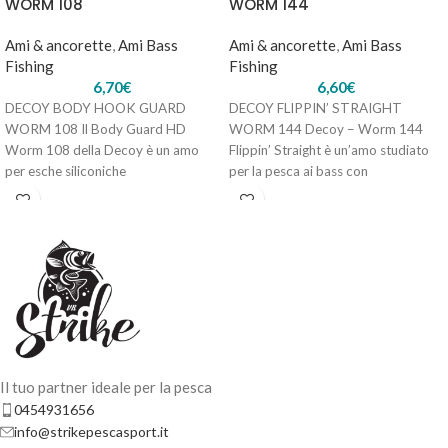
WORM 108
WORM 144
Ami & ancorette
,
Ami Bass
Ami & ancorette
,
Ami Bass
Fishing
Fishing
6,70
€
6,60
€
DECOY DELTA SV-51 – #4 - 2.5gr
DECOY BODY HOOK GUARD
DECOY FLIPPIN’ STRAIGHT
6,90
€
5 disponibili
WORM 108 Il Body Guard HD
WORM 144 Decoy – Worm 144
Worm 108 della Decoy è un amo
Flippin’ Straight è un’amo studiato
per esche siliconiche
per la pesca ai bass con
AGGIUNGI AL
CARRELLO
Il tuo partner ideale per la pesca
0454931656
info@strikepescasport.it