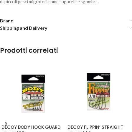
di piccoli pesci migratori come sugarelli e sgombri.
Brand
Shipping and Delivery
Prodotti correlati
DECOY DELTA SV-51 – #4 - 1.8gr
6,90
€
1 disponibili
AGGIUNGI AL
CARRELLO
DECOY BODY HOOK GUARD
DECOY FLIPPIN’ STRAIGHT