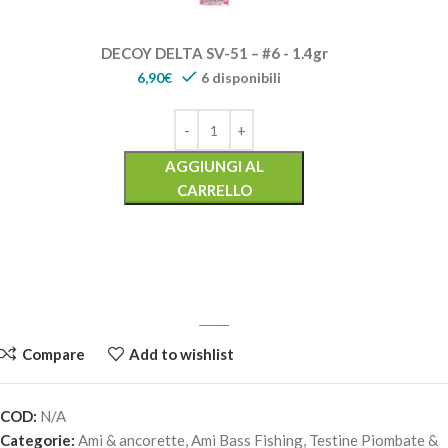
DECOY DELTA SV-51 – #6 - 1.4gr
6,90
€
6 disponibili
AGGIUNGI AL
CARRELLO
Compare
Add to wishlist
COD:
N/A
DECOY DELTA SV-51 – #6 - 1.8gr
Categorie:
Ami & ancorette
,
Ami Bass Fishing
,
Testine Piombate &
6,90
€
6 disponibili