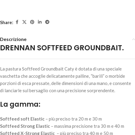
Share:
Descrizione
DRENNAN SOFTFEED GROUNDBAIT.
DRENNAN SOFTFEED GROUNDBAIT – X-Strong Elastic
17,50
€
3 disponibili
La pastura Softfeed Groundbait Caty è dotata di una speciale
vaschetta che accoglie delicatamente palline, “barili” o morbide
porzioni di esca pressate, delle dimensioni di una mano, e consente
di lanciarle sul bersaglio con una precisione sorprendente.
AGGIUNGI AL
CARRELLO
La gamma:
Softfeed soft Elastic
– più preciso tra 20 m e 30 m
Softfeed Strong Elastic
– massima precisione tra 30 m e 40 m
Softfeed X-Strong Elastic
– più preciso tra 40 m e 50 m