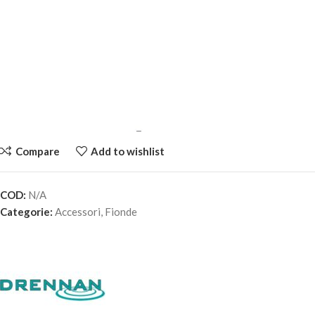
Compare
Add to wishlist
COD:
N/A
DRENNAN SOFTFEED GROUNDBAIT – Strong Elastic
Categorie:
Accessori
,
Fionde
17,50
€
1 disponibili
AGGIUNGI AL
CARRELLO