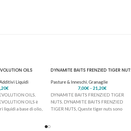
EVOLUTION OILS
DYNAMITE BAITS FRENZIED TIGER NUT
Additivi Liquidi
Pasture & Inneschi
,
Granaglie
,20
€
7,00
€
-
21,20
€
EVOLUTION OILS.
DYNAMITE BAITS FRENZIED TIGER
EVOLUTION OILS è
NUTS. DYNAMITE BAITS FRENZIED
i liquidi a base di olio,
TIGER NUTS, Queste tiger nuts sono
pronte all’uso già dalla tanica o