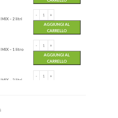
CARRELLO
X – 2 litri
AGGIUNGI AL
CARRELLO
IX – 1 litro
AGGIUNGI AL
CARRELLO
X – 2 litri
AGGIUNGI AL
CARRELLO
i