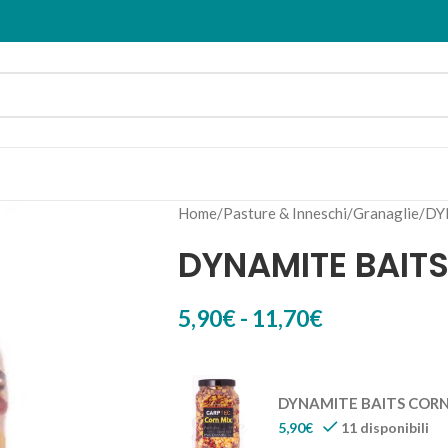
Home
Pasture & Inneschi
Granaglie
DY
DYNAMITE BAIT
5,90
€
-
11,70
€
DYNAMITE BAITS CORN M
5,90
€
11 disponibili