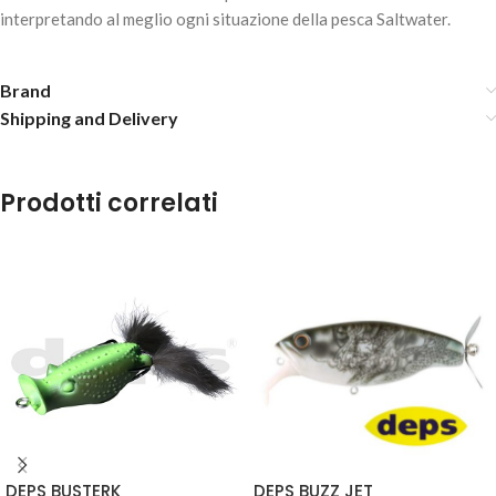
interpretando al meglio ogni situazione della pesca Saltwater.
Brand
Shipping and Delivery
HERAKLES CRUN-ABS – Bandit 120mm
15,80
€
4 disponibili
Prodotti correlati
AGGIUNGI AL
CARRELLO
DEPS BUSTERK
DEPS BUZZ JET