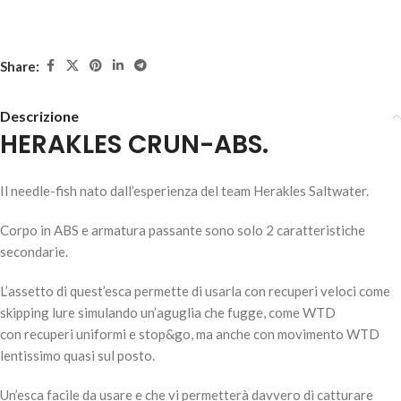
Share:
Descrizione
HERAKLES CRUN-ABS.
HERAKLES CRUN-ABS – Live Mullet 120mm
Il needle-fish nato dall’esperienza del team Herakles Saltwater.
15,80
€
4 disponibili
Corpo in ABS e armatura passante sono solo 2 caratteristiche
secondarie.
AGGIUNGI AL
L’assetto di quest’esca permette di usarla con recuperi veloci come
CARRELLO
skipping lure simulando un’aguglia che fugge, come WTD
con recuperi uniformi e stop&go, ma anche con movimento WTD
lentissimo quasi sul posto.
Un’esca facile da usare e che vi permetterà davvero di catturare