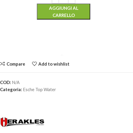
AGGIUNGI AL
CARRELLO
Compare
Add to wishlist
COD:
N/A
HERAKLES CRUN-ABS – Bandit 120mm
Categoria:
Esche Top Water
15,80
€
4 disponibili
AGGIUNGI AL
CARRELLO