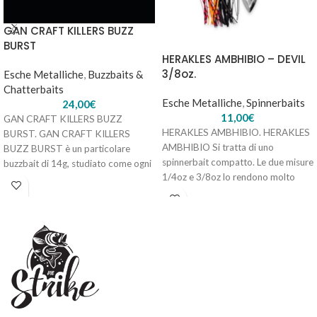
GAN CRAFT KILLERS BUZZ
BURST
HERAKLES METAL FIRE 28 – #35
HERAKLES AMBHIBIO – DEVIL
8,30
€
3 disponibili
3/8oz.
Esche Metalliche
,
Buzzbaits &
Chatterbaits
Esche Metalliche
,
Spinnerbaits
24,00
€
11,00
€
GAN CRAFT KILLERS BUZZ
AGGIUNGI AL
HERAKLES AMBHIBIO. HERAKLES
BURST. GAN CRAFT KILLERS
CARRELLO
AMBHIBIO Si tratta di uno
BUZZ BURST è un particolare
spinnerbait compatto. Le due misure
buzzbait di 14g, studiato come ogni
1/4oz e 3/8oz lo rendono molto
esca Gan
versatile.
HERAKLES METAL FIRE 28 – #96