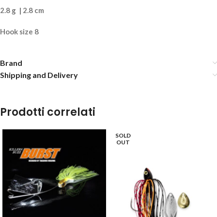
2.8 g | 2.8 cm
Hook size 8
Brand
HERAKLES METAL FIRE 28 – #DT233
Shipping and Delivery
8,30
€
4 disponibili
Prodotti correlati
AGGIUNGI AL
SOLD
CARRELLO
OUT