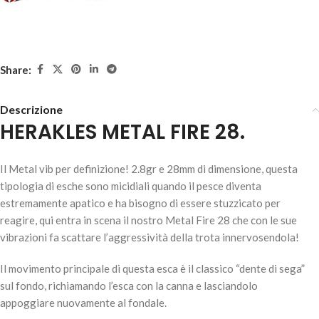
Share:
Descrizione
HERAKLES METAL FIRE 28.
HERAKLES METAL FIRE 28 – #161
Il Metal vib per definizione! 2.8gr e 28mm di dimensione, questa
8,30
€
2 disponibili
tipologia di esche sono micidiali quando il pesce diventa
estremamente apatico e ha bisogno di essere stuzzicato per
reagire, qui entra in scena il nostro Metal Fire 28 che con le sue
vibrazioni fa scattare l’aggressività della trota innervosendola!
AGGIUNGI AL
CARRELLO
Il movimento principale di questa esca è il classico “dente di sega”
sul fondo, richiamando l’esca con la canna e lasciandolo
appoggiare nuovamente al fondale.