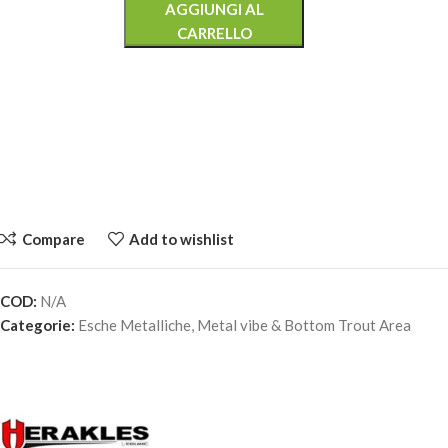
AGGIUNGI AL
CARRELLO
Compare
Add to wishlist
COD:
N/A
HERAKLES METAL FIRE 28 – #ADP151
Categorie:
Esche Metalliche
,
Metal vibe & Bottom Trout Area
8,30
€
4 disponibili
AGGIUNGI AL
CARRELLO