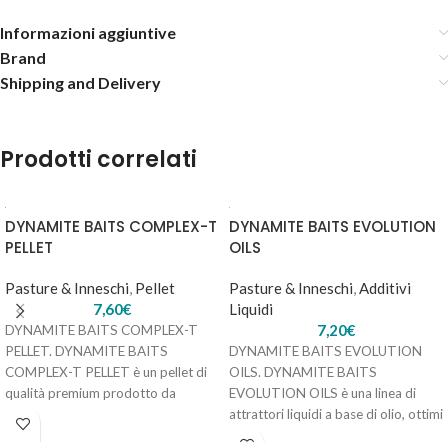
Informazioni aggiuntive
Brand
Shipping and Delivery
KARMA BAIT METHOD FEEDER – SQUIDBERRY + BLACK
PEPPER
Prodotti correlati
6,40
€
5 disponibili
DYNAMITE BAITS COMPLEX-T
DYNAMITE BAITS EVOLUTION
PELLET
OILS
AGGIUNGI AL
CARRELLO
Pasture & Inneschi
,
Pellet
Pasture & Inneschi
,
Additivi
7,60
€
Liquidi
7,20
€
DYNAMITE BAITS COMPLEX-T
PELLET. DYNAMITE BAITS
DYNAMITE BAITS EVOLUTION
COMPLEX-T PELLET è un pellet di
OILS. DYNAMITE BAITS
qualità premium prodotto da
EVOLUTION OILS è una linea di
Dynamite Baits con le
attrattori liquidi a base di olio, ottimi
per