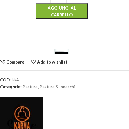
AGGIUNGI AL
CARRELLO
Compare
Add to wishlist
COD:
N/A
KARMA BAIT METHOD FEEDER – RED KRILL
Categorie:
Pasture
,
Pasture & Inneschi
6,40
€
5 disponibili
AGGIUNGI AL
CARRELLO