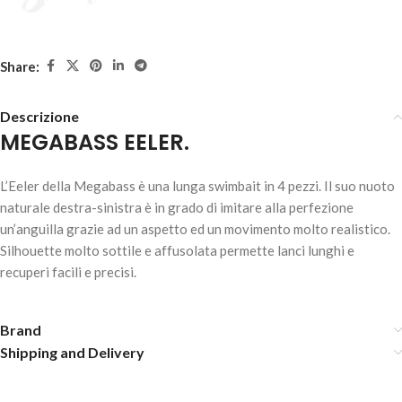
Share:
Descrizione
MEGABASS EELER.
MEGABASS EELER – ITO MEDUSA
L’Eeler della Megabass è una lunga swimbait in 4 pezzi. Il suo nuoto
40,30
€
1 disponibili
naturale destra-sinistra è in grado di imitare alla perfezione
un’anguilla grazie ad un aspetto ed un movimento molto realistico.
AGGIUNGI AL
Silhouette molto sottile e affusolata permette lanci lunghi e
CARRELLO
recuperi facili e precisi.
Brand
Shipping and Delivery