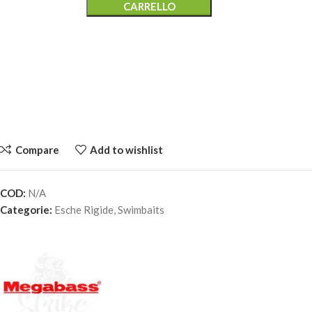
CARRELLO
Compare
Add to wishlist
COD:
N/A
MEGABASS EELER – WATER MELON GLITER
Categorie:
Esche Rigide
,
Swimbaits
40,30
€
1 disponibili
AGGIUNGI AL
CARRELLO