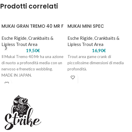
Prodotti correlati
MUKAI GRAN TREMO 40 MR F
MUKAI MINI SPEC
MEGABASS EELER – GP CHART BLACK
Esche Rigide
,
Crankbaits &
Esche Rigide
,
Crankbaits &
40,30
€
1 disponibili
Lipless Trout Area
Lipless Trout Area
19,50
€
16,90
€
Il Mukai Tremo 40 Mr ha una azione
AGGIUNGI AL
Trout area game crank di
di nuoto a profondità media con un
piccolissime dimensioni di media
CARRELLO
nervoso e frenetico wobbling.
profondità.
MADE IN JAPAN.