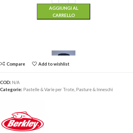
AGGIUNGI AL
CARRELLO
Compare
Add to wishlist
COD:
N/A
PASTA BERKLEY POWERBAIT – Glow/ShinwYel/White
Categorie:
Pastelle & Varie per Trote
,
Pasture & Inneschi
4,80
€
20 disponibili
AGGIUNGI AL
CARRELLO