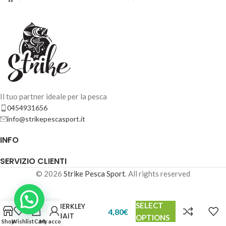
PASTA BERKLEY POWERBAIT – Munchy Melon
4,80
€
20 disponibili
AGGIUNGI AL
CARRELLO
Il tuo partner ideale per la pesca
0454931656
info@strikepescasport.it
INFO
SERVIZIO CLIENTI
© 2026
Strike Pesca Sport
. All rights reserved
SELECT
PASTA BERKLEY
PASTA BERKLEY POWERBAIT – Orange Soda
4,80
€
POWERBAIT
OPTIONS
4,80
€
20 disponibili
Shop
Wishlist
Cart
My account