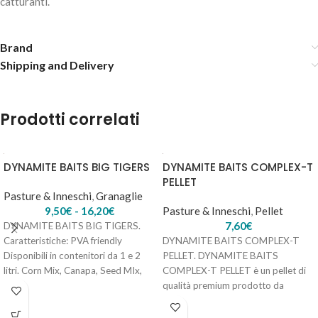
catturanti.
Brand
Shipping and Delivery
PASTA BERKLEY POWERBAIT – Glow/F1Red/White
4,80
€
20 disponibili
Prodotti correlati
DYNAMITE BAITS BIG TIGERS
DYNAMITE BAITS COMPLEX-T
AGGIUNGI AL
PELLET
CARRELLO
Pasture & Inneschi
,
Granaglie
9,50
€
-
16,20
€
Pasture & Inneschi
,
Pellet
7,60
€
DYNAMITE BAITS BIG TIGERS.
Caratteristiche: PVA friendly
DYNAMITE BAITS COMPLEX-T
Disponibili in contenitori da 1 e 2
PELLET. DYNAMITE BAITS
litri. Corn Mix, Canapa, Seed MIx,
COMPLEX-T PELLET è un pellet di
qualità premium prodotto da
Dynamite Baits con le