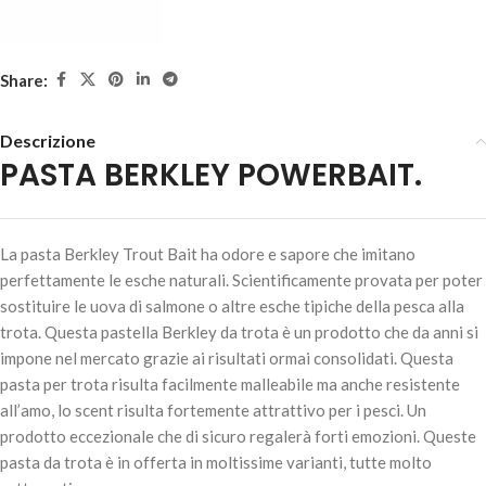
Share:
Descrizione
PASTA BERKLEY POWERBAIT.
PASTA BERKLEY POWERBAIT – Glow/Green/White
4,80
€
20 disponibili
La pasta Berkley Trout Bait ha odore e sapore che imitano
perfettamente le esche naturali. Scientificamente provata per poter
sostituire le uova di salmone o altre esche tipiche della pesca alla
trota. Questa pastella Berkley da trota è un prodotto che da anni si
AGGIUNGI AL
impone nel mercato grazie ai risultati ormai consolidati. Questa
CARRELLO
pasta per trota risulta facilmente malleabile ma anche resistente
all’amo, lo scent risulta fortemente attrattivo per i pesci. Un
prodotto eccezionale che di sicuro regalerà forti emozioni. Queste
pasta da trota è in offerta in moltissime varianti, tutte molto