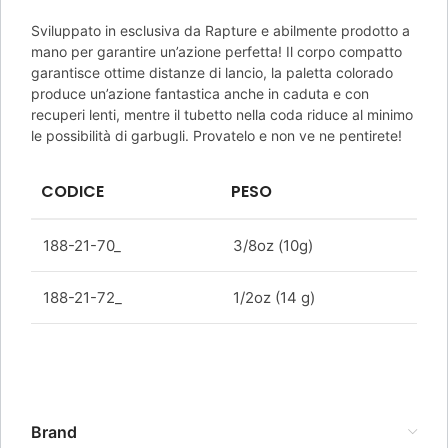
Sviluppato in esclusiva da Rapture e abilmente prodotto a
mano per garantire un’azione perfetta! Il corpo compatto
garantisce ottime distanze di lancio, la paletta colorado
RAPTURE MAD RUSHER SPINTAIL JIG – 3/8oz
produce un’azione fantastica anche in caduta e con
(10gr), 3 / Red Head
recuperi lenti, mentre il tubetto nella coda riduce al minimo
le possibilità di garbugli. Provatelo e non ve ne pentirete!
8,50
€
5 disponibili
CODICE
PESO
188-21-70_
3/8oz (10g)
AGGIUNGI AL CARRELLO
188-21-72_
1/2oz (14 g)
Brand