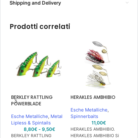
Shipping and Delivery
RAPTURE MAD RUSHER SPINTAIL JIG – 3/8oz
Prodotti correlati
(10gr), 4 / Holo Bone
8,50
€
5 disponibili
AGGIUNGI AL CARRELLO
BERKLEY RATTLING
HERAKLES AMBHIBIO
HER
POWERBLADE
CH
Esche Metalliche
,
3/8
Esche Metalliche
,
Metal
Spinnerbaits
Lipless & Spintails
11,00
€
Esc
8,80
€
-
9,50
€
Spi
HERAKLES AMBHIBIO.
BERKLEY RATTLING
HERAKLES AMBHIBIO Si