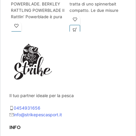
POWERBLADE. BERKLEY
tratta di uno spinnerbait
HER
RATTLING POWERBLADE Il
compatto. Le due misure
HER
RAPTURE MAD RUSHER SPINTAIL JIG – 3/8oz
Rattlin’ Powerblade è pura
1/4oz e 3/8oz lo rendono
trat
caramella per il pesce
molto versatile.
com
(10gr), 5 / Blue Shiner
persico! A causa del naso
1/4
molt
8,50
€
5 disponibili
AGGIUNGI AL CARRELLO
Il tuo partner ideale per la pesca
0454931656
info@strikepescasport.it
INFO