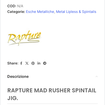
COD:
N/A
Categorie:
Esche Metalliche
,
Metal Lipless & Spintails
RAPTURE MAD RUSHER SPINTAIL JIG – 3/8oz
(10gr), 2 / Roach
8,50
€
5 disponibili
Share:
AGGIUNGI AL CARRELLO
Descrizione
RAPTURE MAD RUSHER SPINTAIL
JIG.