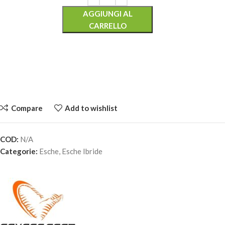
AGGIUNGI AL
CARRELLO
Compare
Add to wishlist
COD:
N/A
SAVAGE GEAR 3D HYBRID PIKE – BLUE SILVER UV
Categorie:
Esche
,
Esche Ibride
19,50
€
5 disponibili
AGGIUNGI AL
CARRELLO