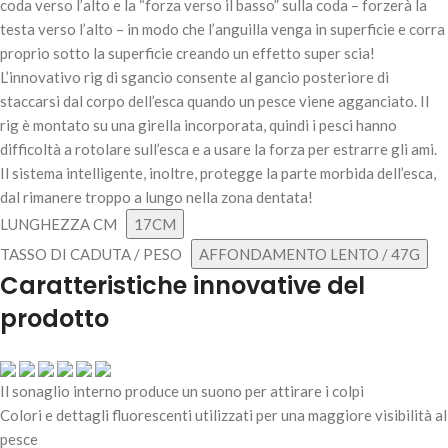
coda verso l’alto e la “forza verso il basso” sulla coda – forzerà la
testa verso l’alto – in modo che l’anguilla venga in superficie e corra
proprio sotto la superficie creando un effetto super scia!
L’innovativo rig di sgancio consente al gancio posteriore di
staccarsi dal corpo dell’esca quando un pesce viene agganciato. Il
SAVAGE GEAR 3D HYBRID PIKE – LEMON PIKE
rig è montato su una girella incorporata, quindi i pesci hanno
19,50
€
5 disponibili
difficoltà a rotolare sull’esca e a usare la forza per estrarre gli ami.
Il sistema intelligente, inoltre, protegge la parte morbida dell’esca,
dal rimanere troppo a lungo nella zona dentata!
LUNGHEZZA CM
17CM
AGGIUNGI AL
TASSO DI CADUTA / PESO
AFFONDAMENTO LENTO / 47G
CARRELLO
Caratteristiche innovative del
prodotto
Il sonaglio interno produce un suono per attirare i colpi
Colori e dettagli fluorescenti utilizzati per una maggiore visibilità al
pesce