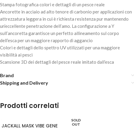
Stampa fotografica colori e dettagli di un pesce reale
Ancorette in acciaio ad alto tenore di carbonio per applicazioni con
SAVAGE GEAR 3D HYBRID PIKE – PIKE
attrezzatura leggera in cui è richiesta resistenza pur mantenendo
19,50
€
5 disponibili
un’eccellente penetrazione dell’amo. La configurazione a Y
sull’ancoretta garantisce un perfetto allineamento sul corpo
dell’esca per un maggiore rapporto di aggancio
AGGIUNGI AL
Colori e dettagli dello spettro UV utilizzati per una maggiore
CARRELLO
visibilità ai pesci
Scansione 3D dei dettagli del pesce reale imitato dall’esca
Brand
Shipping and Delivery
Prodotti correlati
SOLD
SAVAGE GEAR 3D HYBRID PIKE – FIRETIGER
OUT
JACKALL MASK VIBE GENE
19,50
€
5 disponibili