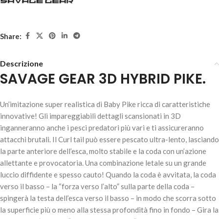
Share:
Descrizione
SAVAGE GEAR 3D HYBRID PIKE.
SAVAGE GEAR 3D HYBRID PIKE – RED BELLY
Un’imitazione super realistica di Baby Pike ricca di caratteristiche
19,50
€
5 disponibili
innovative! Gli impareggiabili dettagli scansionati in 3D
inganneranno anche i pesci predatori più vari e ti assicureranno
attacchi brutali. Il Curl tail può essere pescato ultra-lento, lasciando
la parte anteriore dell’esca, molto stabile e la coda con un’azione
AGGIUNGI AL
allettante e provocatoria. Una combinazione letale su un grande
CARRELLO
luccio diffidente e spesso cauto! Quando la coda è avvitata, la coda
verso il basso – la “forza verso l’alto” sulla parte della coda –
spingerà la testa dell’esca verso il basso – in modo che scorra sotto
la superficie più o meno alla stessa profondità fino in fondo – Gira la