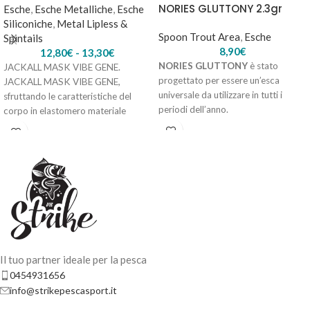
NORIES GLUTTONY 2.3gr
Esche
,
Esche Metalliche
,
Esche
Siliconiche
,
Metal Lipless &
Spoon Trout Area
,
Esche
Spintails
8,90
€
AGGIUNGI AL
12,80
€
-
13,30
€
NORIES GLUTTONY
è stato
JACKALL MASK VIBE GENE.
CARRELLO
progettato per essere un’esca
JACKALL MASK VIBE GENE,
universale da utilizzare in tutti i
sfruttando le caratteristiche del
periodi dell’anno.
corpo in elastomero materiale
2.3gr
morbido, attira i pesci
Il tuo partner ideale per la pesca
0454931656
info@strikepescasport.it