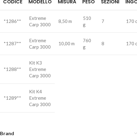
CODICE
MODELLO
MISURA
PESO
SEZIONI
ING
Extreme
510
*1286**
8,50 m
7
170 
Carp 3000
g
Extreme
760
*1287**
10,00 m
8
170 
Carp 3000
g
Kit K3
*1288**
Extreme
Carp 3000
Kit K4
*1289**
Extreme
Carp 3000
Brand