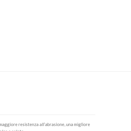
CARRELLO
TRAL – 25mm
AGGIUNGI AL
CARRELLO
TRAL – 30mm
AGGIUNGI AL
CARRELLO
 maggiore resistenza all’abrasione, una migliore