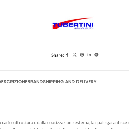
16,00
€
3 disponibili
TUBERTINI HONOR NEU
(1000 metri)
16,00
€
5 disponibili
Share:
TUBERTINI HONOR NEU
(1000 metri)
16,00
€
3 disponibili
DESCRIZIONE
BRAND
SHIPPING AND DELIVERY
carico di rottura e dalla coatizzazione esterna, la quale garantisce