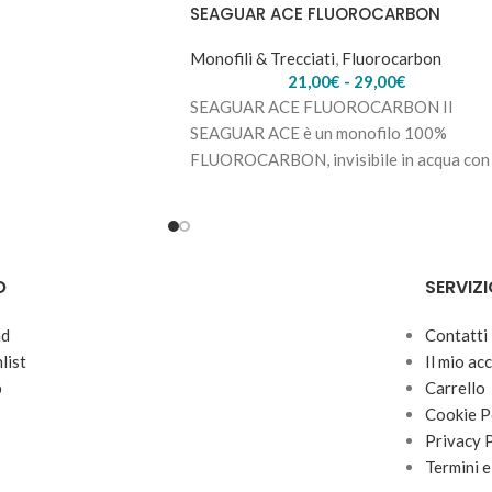
SEAGUAR ACE FLUOROCARBON
Monofili & Trecciati
,
Fluorocarbon
21,00
€
-
29,00
€
SEAGUAR ACE FLUOROCARBON Il
SEAGUAR ACE è un monofilo 100%
FLUOROCARBON, invisibile in acqua con
grado di rifrazione inferiore del
O
SERVIZI
nd
Contatti
list
Il mio ac
p
Carrello
Cookie P
Privacy 
Termini e