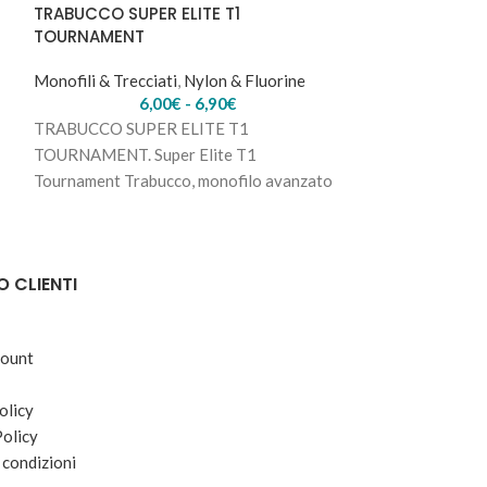
TRABUCCO SUPER ELITE T1
TRABUCCO T1 S
TOURNAMENT
Monofili & Trecc
Monofili & Trecciati
,
Nylon & Fluorine
6,00
€
-
6,90
€
TRABUCCO T1 
TRABUCCO SUPER ELITE T1
PLUS Un nylon di 
TOURNAMENT. Super Elite T1
la realizzazione 
Tournament Trabucco, monofilo avanzato
competizione
per finali di canne fisse e roubaisienne, con
O CLIENTI
count
olicy
Policy
 condizioni