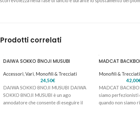
scorrevolezza nella fase di lancio e durante lo spostamento dei piomb
Prodotti correlati
DAIWA SOKKO 8NOJI MUSUBI
MADCAT BACKBO
Accessori
,
Vari
,
Monofili & Trecciati
Monofili & Trecciati
24,50
€
42,00
DAIWA SOKKO 8NOJI MUSUBI DAIWA
MADCAT BACKBONE
SOKKO 8NOJI MUSUBI è un ago
siamo perfezionisti d
annodatore che consente di eseguire il
quando non siamo ri
nodo di giunzione tra trecciato e
lenza intrecciata