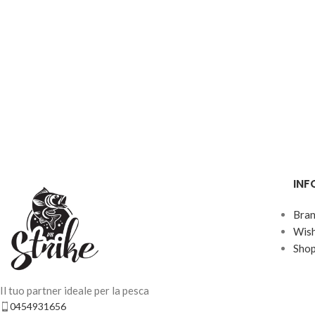
INF
Bra
Wish
Sho
Il tuo partner ideale per la pesca
0454931656