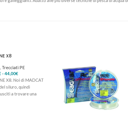
i e galleggianti. Adatto alle più diverse tecniche di pesca di acqua d
NE X8
,
Trecciati PE
€
-
44,00
€
 X8. Noi di MADCAT
el siluro, quindi
usciti a trovare una