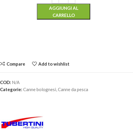
AGGIUNGI AL
CARRELLO
Compare
Add to wishlist
COD:
N/A
TUBERTINI LEVEL TBX-R STRONG – 6 Metri
Categorie:
Canne bolognesi
,
Canne da pesca
250,00
€
1 disponibili
AGGIUNGI AL
CARRELLO