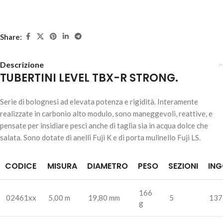
Share:
Descrizione
TUBERTINI LEVEL TBX-R STRONG.
Serie di bolognesi ad elevata potenza e rigidità. Interamente
realizzate in carbonio alto modulo, sono maneggevoli, reattive, e
pensate per insidiare pesci anche di taglia sia in acqua dolce che
salata. Sono dotate di anelli Fuji K e di porta mulinello Fuji LS.
CODICE
MISURA
DIAMETRO
PESO
SEZIONI
IN
166
02461xx
5,00 m
19,80 mm
5
137
g