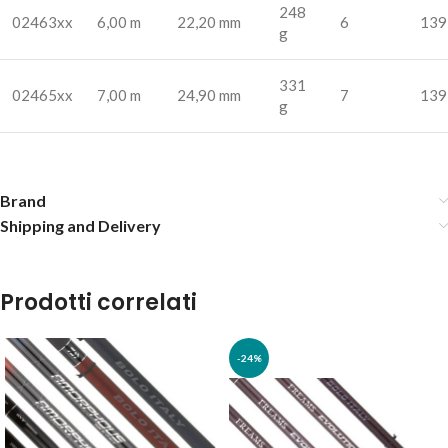
248
02463xx
6,00 m
22,20 mm
6
139
g
331
02465xx
7,00 m
24,90 mm
7
139
g
Brand
Shipping and Delivery
Prodotti correlati
-24%