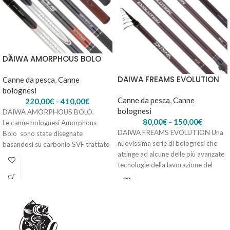
DAIWA AMORPHOUS BOLO
DAIWA FREAMS EVOLUTION
Canne da pesca
,
Canne
bolognesi
Canne da pesca
,
Canne
220,00
€
-
410,00
€
bolognesi
DAIWA AMORPHOUS BOLO.
80,00
€
-
150,00
€
Le canne bolognesi Amorphous
DAIWA FREAMS EVOLUTION Una
Bolo sono state disegnate
nuovissima serie di bolognesi che
basandosi su carbonio SVF trattato
attinge ad alcune delle più avanzate
con speciale resina
tecnologie della lavorazione del
Nanoplus, una tecnologia che riesce
carbonio
ad