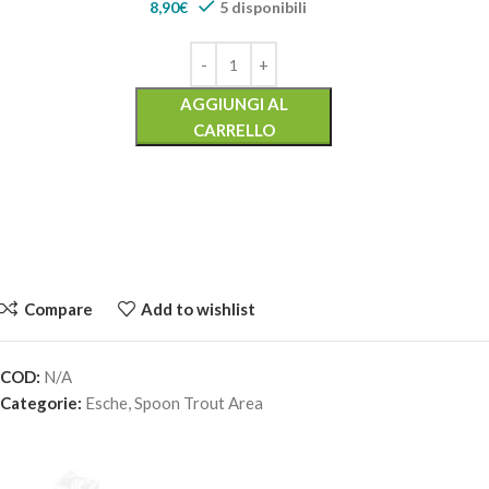
8,90
€
5 disponibili
AGGIUNGI AL
CARRELLO
Compare
Add to wishlist
COD:
N/A
VALKEIN SERVANT SPEAR 1.1gr – IT22-GC
Categorie:
Esche
,
Spoon Trout Area
8,90
€
5 disponibili