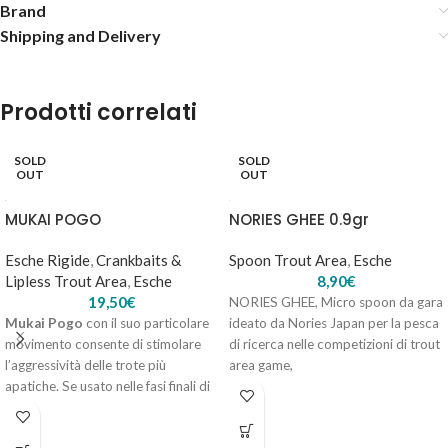
Brand
Shipping and Delivery
Prodotti correlati
VALKEIN SERVANT SPEAR 1.1gr – IT-LR
8,90
€
5 disponibili
SOLD
SOLD
OUT
OUT
MUKAI POGO
NORIES GHEE 0.9gr
AGGIUNGI AL
CARRELLO
Esche Rigide
,
Crankbaits &
Spoon Trout Area
,
Esche
Lipless Trout Area
,
Esche
8,90
€
19,50
€
NORIES GHEE, Micro spoon da gara
Mukai Pogo
con il suo particolare
ideato da Nories Japan per la pesca
movimento consente di stimolare
di ricerca nelle competizioni di trout
l’aggressività delle trote più
area game,
apatiche. Se usato nelle fasi finali di
0.5g / 20mm
gara può regalare catture vincenti.
0.9g / 20mm
1.3g / 23mm