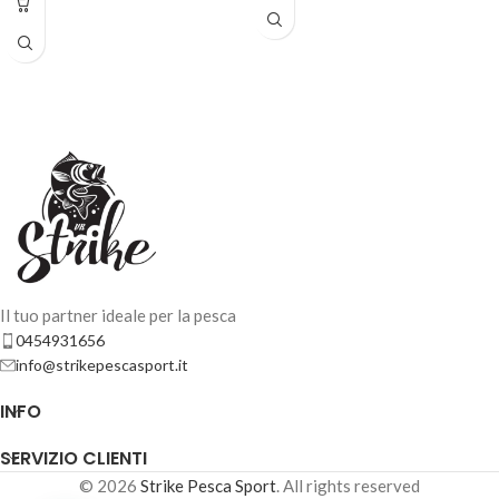
VALKEIN SERVANT SPEAR 1.1gr – IT22-PI
8,90
€
5 disponibili
AGGIUNGI AL
CARRELLO
Il tuo partner ideale per la pesca
0454931656
info@strikepescasport.it
INFO
VALKEIN SERVANT SPEAR 1.1gr – IT19-08
SERVIZIO CLIENTI
8,90
€
5 disponibili
© 2026
Strike Pesca Sport
. All rights reserved