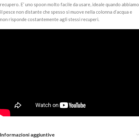
recupero. E’ uno spoon molto facile da usare, ideale quando abbiamo
il pesce non distante che spesso si muove nella colonna d’acqua e
non risponde costantemente agli stessi recuperi.
VALKEIN SERVANT SPEAR 1.1gr – IT19-GC
8,90
€
5 disponibili
AGGIUNGI AL
CARRELLO
Informazioni aggiuntive