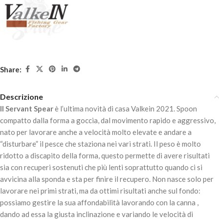
AGGIUNGI AL
CARRELLO
Share:
Descrizione
Il Servant Spear
è l’ultima novità di casa Valkein 2021. Spoon
compatto dalla forma a goccia, dal movimento rapido e aggressivo,
nato per lavorare anche a velocità molto elevate e andare a
VALKEIN SERVANT SPEAR 1.1gr – IT22-PM
“disturbare” il pesce che staziona nei vari strati. Il peso è molto
8,90
€
5 disponibili
ridotto a discapito della forma, questo permette di avere risultati
sia con recuperi sostenuti che più lenti soprattutto quando ci si
avvicina alla sponda e sta per finire il recupero. Non nasce solo per
AGGIUNGI AL
lavorare nei primi strati, ma da ottimi risultati anche sul fondo:
CARRELLO
possiamo gestire la sua affondabilità lavorando con la canna ,
dando ad essa la giusta inclinazione e variando le velocità di