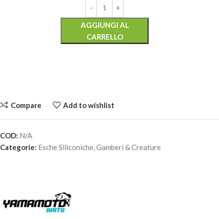
AGGIUNGI AL
CARRELLO
Compare
Add to wishlist
COD:
N/A
Categorie:
Esche Siliconiche
,
Gamberi & Creature
YAMAMOTO COWBOY 3.75" – #301-Green Pumpkin With
Large Green And Purple Flake
15,50
€
6 disponibili
AGGIUNGI AL