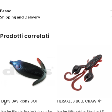
Brand
Shipping and Delivery
Prodotti correlati
YAMAMOTO COWBOY 3.75" – #953-Smoke With Purple And
Blue Flake
15,50
€
5 disponibili
AGGIUNGI AL
CARRELLO
DEPS BASIRISKY SOFT
HERAKLES BULL CRAW 4″
Esche Rigide
,
Esche Siliconiche
,
Esche Siliconiche
,
Gamberi &