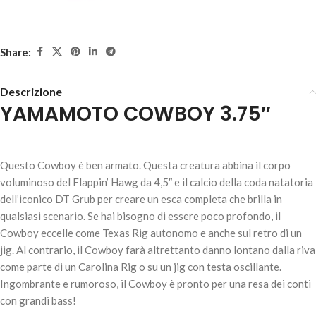
CARRELLO
Share:
Descrizione
YAMAMOTO COWBOY 3.75″
Questo Cowboy è ben armato. Questa creatura abbina il corpo
YAMAMOTO COWBOY 3.75" – #415-Plum Candy
voluminoso del Flappin’ Hawg da 4,5″ e il calcio della coda natatoria
15,50
€
4 disponibili
dell’iconico DT Grub per creare un esca completa che brilla in
qualsiasi scenario. Se hai bisogno di essere poco profondo, il
Cowboy eccelle come Texas Rig autonomo e anche sul retro di un
jig. Al contrario, il Cowboy farà altrettanto danno lontano dalla riva
AGGIUNGI AL
come parte di un Carolina Rig o su un jig con testa oscillante.
CARRELLO
Ingombrante e rumoroso, il Cowboy è pronto per una resa dei conti
con grandi bass!