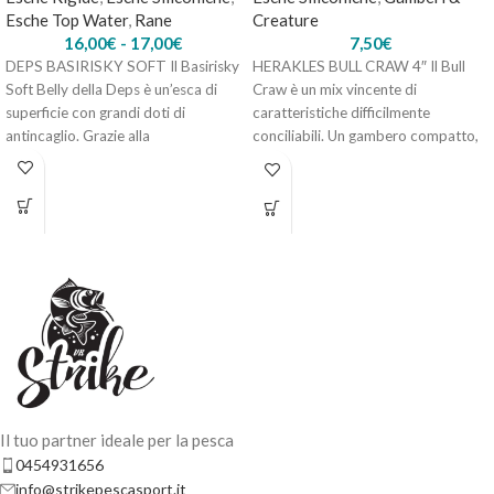
Esche Top Water
,
Rane
Creature
16,00
€
-
17,00
€
7,50
€
DEPS BASIRISKY SOFT Il Basirisky
HERAKLES BULL CRAW 4″ Il Bull
Soft Belly della Deps è un’esca di
Craw è un mix vincente di
superficie con grandi doti di
caratteristiche difficilmente
YAMAMOTO COWBOY 3.75" – #962-Okeechobee Craw
antincaglio. Grazie alla
conciliabili. Un gambero compatto,
15,50
€
5 disponibili
ma voluminoso;
AGGIUNGI AL
CARRELLO
Il tuo partner ideale per la pesca
0454931656
info@strikepescasport.it