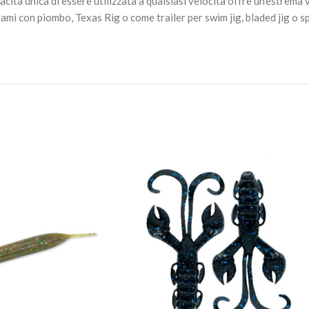
pacità unica di essere utilizzata a qualsiasi velocità offre un’estrema
mi con piombo, Texas Rig o come trailer per swim jig, bladed jig o s
YUM PULSE – 4.5" Houdi
9,90
€
Esaurito