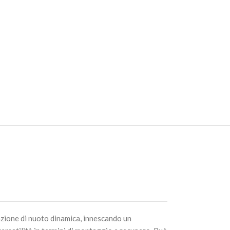
rmelon Red
AGGIUNGI AL
CARRELLO
 White
AGGIUNGI AL
CARRELLO
 Shad
AGGIUNGI AL
CARRELLO
reuse Clear
azione di nuoto dinamica, innescando un