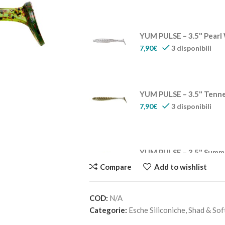
YUM PULSE – 3.5" Pearl
7,90
€
3 disponibili
YUM PULSE – 3.5" Tenn
7,90
€
3 disponibili
YUM PULSE – 3.5" Summe
7,90
€
2 disponibili
Compare
Add to wishlist
COD:
N/A
YUM PULSE – 3.5" Houdi
Categorie:
Esche Siliconiche
,
Shad & Sof
7,90
€
1 disponibili