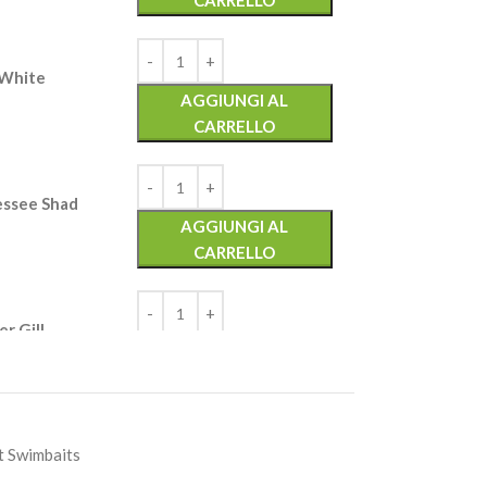
CARRELLO
 White
AGGIUNGI AL
CARRELLO
essee Shad
AGGIUNGI AL
CARRELLO
r Gill
AGGIUNGI AL
CARRELLO
ni Shad
AGGIUNGI AL
t Swimbaits
CARRELLO