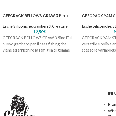
GEECRACK BELLOWS CRAW 3.5inc
GEECRACK YAM ST
Esche Siliconiche
,
Gamberi & Creature
Esche Siliconiche
,
St
12,50
€
9
GEECRACK BELLOWS CRAW 3.5inc E’ il
GEECRACK YAM STIC
nuovo gambero per il bass fishing che
versatile e polivale
viene ad arricchire la famiglia di gomme
spessore variabile(so
spesso
INF
Bra
Wish