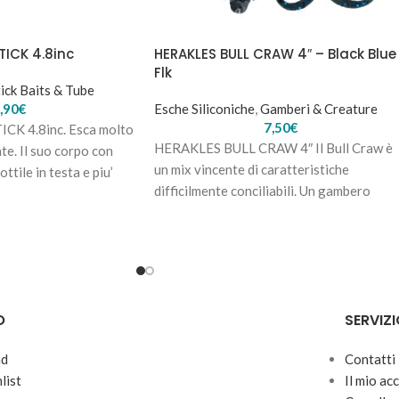
ICK 4.8inc
HERAKLES BULL CRAW 4″ – Black Blue
Flk
ick Baits & Tube
,90
€
Esche Siliconiche
,
Gamberi & Creature
7,50
€
K 4.8inc. Esca molto
HERAKLES BULL CRAW 4″ Il Bull Craw è
nte. Il suo corpo con
un mix vincente di caratteristiche
ttile in testa e piu’
difficilmente conciliabili. Un gambero
compatto, ma voluminoso;
O
SERVIZI
nd
Contatti
list
Il mio ac