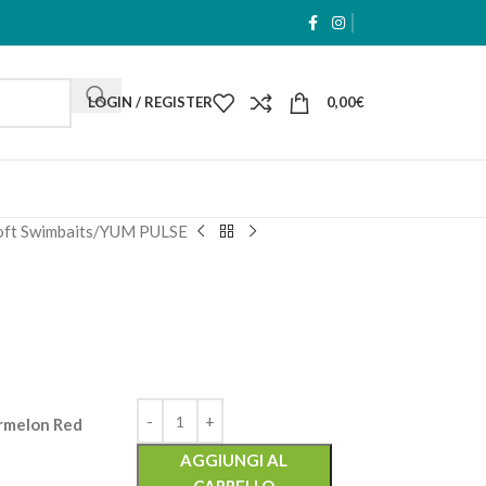
LOGIN / REGISTER
0,00
€
oft Swimbaits
YUM PULSE
rmelon Red
AGGIUNGI AL