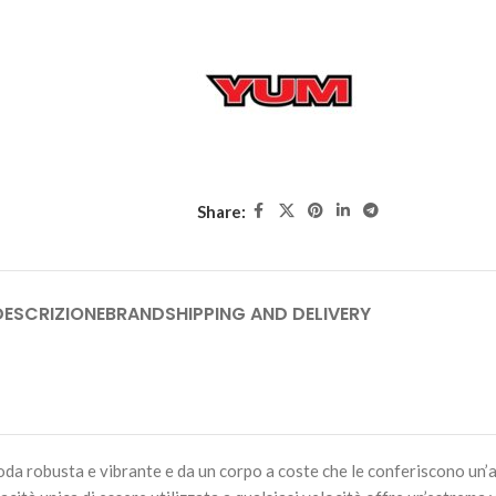
YUM PULSE – 4.5" Wate
FLK
9,90
€
3 disponibili
YUM PULSE – 4.5" Pearl
Share:
9,90
€
2 disponibili
DESCRIZIONE
BRAND
SHIPPING AND DELIVERY
YUM PULSE – 4.5" Sinful
9,90
€
2 disponibili
YUM PULSE – 4.5" Chart
Shad
da robusta e vibrante e da un corpo a coste che le conferiscono un’
9,90
€
Esaurito