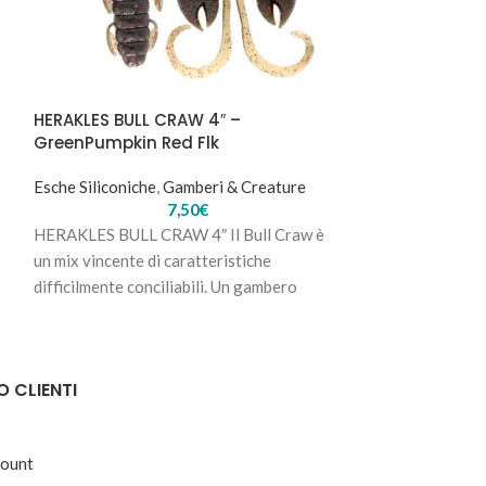
HERAKLES BULL CRAW 4″ –
GreenPumpkin Red Flk
Esche Siliconiche
,
Gamberi & Creature
7,50
€
HERAKLES BULL CRAW 4″ Il Bull Craw è
un mix vincente di caratteristiche
difficilmente conciliabili. Un gambero
compatto, ma voluminoso;
O CLIENTI
count