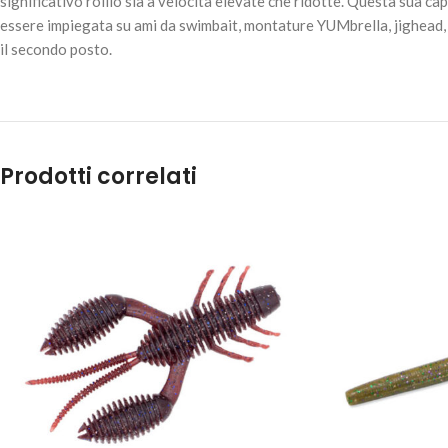
significativo rollio sia a velocità elevate che ridotte. Questa sua ca
essere impiegata su ami da swimbait, montature YUMbrella, jighead, a
il secondo posto.
Prodotti correlati