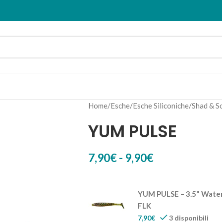
Home
Esche
Esche Siliconiche
Shad & S
YUM PULSE
7,90
€
-
9,90
€
YUM PULSE – 3.5" Wate
FLK
7,90
€
3 disponibili