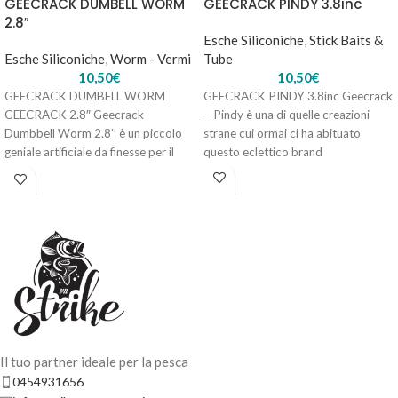
GEECRACK DUMBELL WORM
GEECRACK PINDY 3.8inc
2.8″
YUM RIBBONTAIL – Green Pumpkin Purple
Esche Siliconiche
,
Stick Baits &
Esche Siliconiche
,
Worm - Vermi
Tube
7,90
€
2 disponibili
10,50
€
10,50
€
GEECRACK DUMBELL WORM
GEECRACK PINDY 3.8inc Geecrack
GEECRACK 2.8″ Geecrack
– Pindy è una di quelle creazioni
Dumbbell Worm 2.8’’ è un piccolo
strane cui ormai ci ha abituato
AGGIUNGI AL
geniale artificiale da finesse per il
questo eclettico brand
CARRELLO
Bass Fishing
Il tuo partner ideale per la pesca
YUM RIBBONTAIL – Blue Fleck
0454931656
7,90
€
3 disponibili