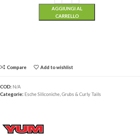
AGGIUNGI AL
CARRELLO
Compare
Add to wishlist
COD:
N/A
YUM RIBBONTAIL – Watermelon Seed
Categorie:
Esche Siliconiche
,
Grubs & Curly Tails
7,90
€
2 disponibili
AGGIUNGI AL
CARRELLO