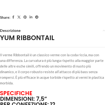
Share:
Descrizione
YUM RIBBONTAIL
YUM RIBBONTAIL – Red Shad
7,90
€
3 disponibili
Il verme Ribbontail è un classico verme con la coda riccia, ma con
una differenza. La curvatura è più lunga rispetto alla maggior parte
delle altre esche simili, offrendo un movimento di nuoto più
dinamico, e il corpo robusto resiste all’attacco di più bass senza
AGGIUNGI AL
rompersi. È più efficace in acque torbide rispetto ai vermi in plastica
CARRELLO
morbida.
SPECIFICHE
DIMENSIONI: 7,5”
PER CONFEZIONE: 12