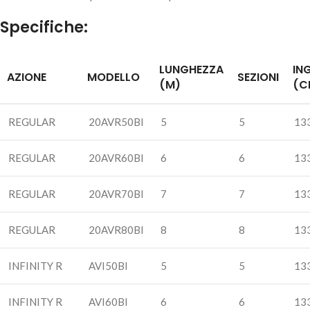
Specifiche:
LUNGHEZZA
IN
DAIWA AMORPHOUS BOLO – POWER 6.00mt
AZIONE
MODELLO
SEZIONI
(M)
(C
310,00
€
1 disponibili
AGGIUNGI AL
REGULAR
20AVR50BI
5
5
13
CARRELLO
REGULAR
20AVR60BI
6
6
13
REGULAR
20AVR70BI
7
7
13
REGULAR
20AVR80BI
8
8
13
INFINITY R
AVI50BI
5
5
13
INFINITY R
AVI60BI
6
6
13