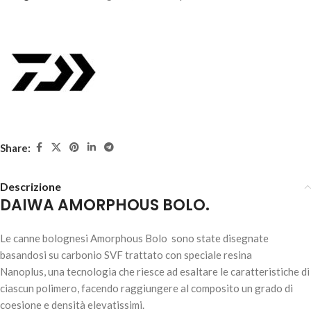
AGGIUNGI AL
CARRELLO
Share:
Descrizione
DAIWA AMORPHOUS BOLO.
DAIWA AMORPHOUS BOLO – INFINITY R 6.00mt
Le canne bolognesi Amorphous Bolo sono state disegnate
300,00
€
1 disponibili
basandosi su carbonio SVF trattato con speciale resina
Nanoplus, una tecnologia che riesce ad esaltare le caratteristiche di
AGGIUNGI AL
ciascun polimero, facendo raggiungere al composito un grado di
CARRELLO
coesione e densità elevatissimi.