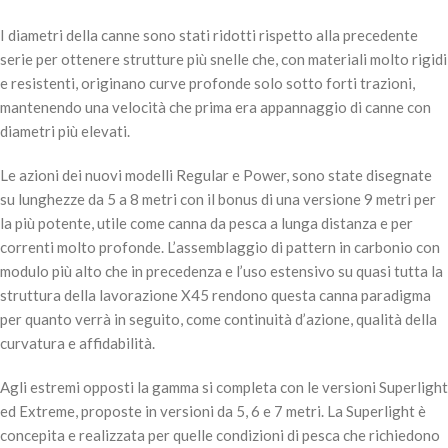
I diametri della canne sono stati ridotti rispetto alla precedente
serie per ottenere strutture più snelle che, con materiali molto rigidi
e resistenti, originano curve profonde solo sotto forti trazioni,
mantenendo una velocità che prima era appannaggio di canne con
diametri più elevati.
Le azioni dei nuovi modelli Regular e Power, sono state disegnate
su lunghezze da 5 a 8 metri con il bonus di una versione 9 metri per
la più potente, utile come canna da pesca a lunga distanza e per
correnti molto profonde. L’assemblaggio di pattern in carbonio con
DAIWA AMORPHOUS BOLO – REGULAR 7.00mt
modulo più alto che in precedenza e l’uso estensivo su quasi tutta la
400,00
€
1 disponibili
struttura della lavorazione X45 rendono questa canna paradigma
per quanto verrà in seguito, come continuità d’azione, qualità della
AGGIUNGI AL
curvatura e affidabilità.
CARRELLO
Agli estremi opposti la gamma si completa con le versioni Superlight
ed Extreme, proposte in versioni da 5, 6 e 7 metri. La Superlight è
concepita e realizzata per quelle condizioni di pesca che richiedono