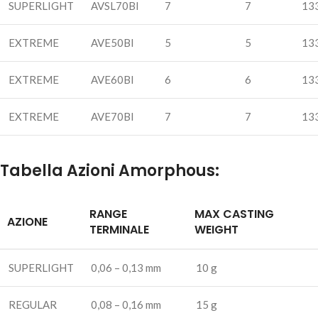
SUPERLIGHT
AVSL70BI
7
7
13
AGGIUNGI AL
CARRELLO
EXTREME
AVE50BI
5
5
13
EXTREME
AVE60BI
6
6
13
EXTREME
AVE70BI
7
7
13
Tabella Azioni Amorphous:
RANGE
MAX CASTING
DAIWA AMORPHOUS BOLO – EXTREME 6.00mt
AZIONE
TERMINALE
WEIGHT
320,00
€
1 disponibili
SUPERLIGHT
0,06 – 0,13 mm
10 g
AGGIUNGI AL
CARRELLO
REGULAR
0,08 – 0,16 mm
15 g