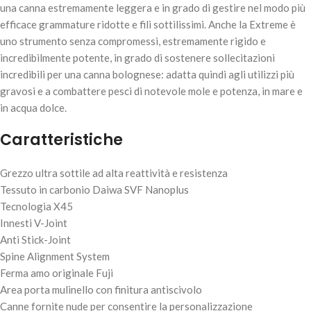
una canna estremamente leggera e in grado di gestire nel modo più
efficace grammature ridotte e fili sottilissimi. Anche la Extreme è
uno strumento senza compromessi, estremamente rigido e
incredibilmente potente, in grado di sostenere sollecitazioni
incredibili per una canna bolognese: adatta quindi agli utilizzi più
gravosi e a combattere pesci di notevole mole e potenza, in mare e
in acqua dolce.
DAIWA AMORPHOUS BOLO – POWER 5.00mt
Caratteristiche
240,00
€
1 disponibili
Grezzo ultra sottile ad alta reattività e resistenza
AGGIUNGI AL
Tessuto in carbonio Daiwa SVF Nanoplus
CARRELLO
Tecnologia X45
Innesti V-Joint
Anti Stick-Joint
Spine Alignment System
Ferma amo originale Fuji
Area porta mulinello con finitura antiscivolo
Canne fornite nude per consentire la personalizzazione