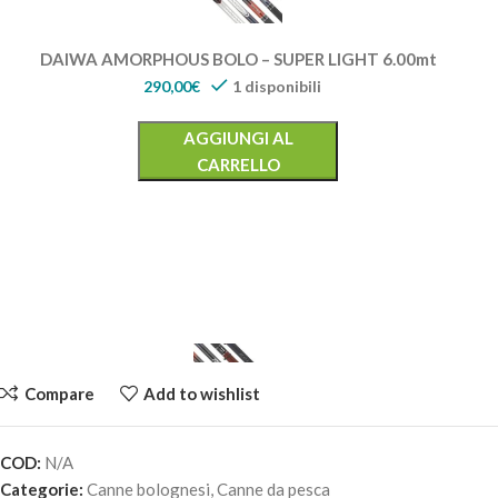
DAIWA AMORPHOUS BOLO – SUPER LIGHT 6.00mt
290,00
€
1 disponibili
AGGIUNGI AL
CARRELLO
Compare
Add to wishlist
COD:
N/A
DAIWA AMORPHOUS BOLO – INFINITY L 5.00mt
Categorie:
Canne bolognesi
,
Canne da pesca
220,00
€
1 disponibili