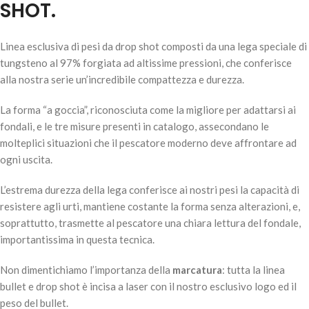
SHOT.
Linea esclusiva di pesi da drop shot composti da una lega speciale di
tungsteno al 97% forgiata ad altissime pressioni, che conferisce
alla nostra serie un’incredibile compattezza e durezza.
La forma “a goccia”, riconosciuta come la migliore per adattarsi ai
fondali, e le tre misure presenti in catalogo, assecondano le
GFISHING TUNGSTEN DROP SHOT –
molteplici situazioni che il pescatore moderno deve affrontare ad
5,90
€
13 disponibili
ogni uscita.
L’estrema durezza della lega conferisce ai nostri pesi la capacità di
resistere agli urti, mantiene costante la forma senza alterazioni, e,
AGGIUNGI AL
soprattutto, trasmette al pescatore una chiara lettura del fondale,
CARRELLO
importantissima in questa tecnica.
Non dimentichiamo l’importanza della
marcatura
: tutta la linea
bullet e drop shot è incisa a laser con il nostro esclusivo logo ed il
peso del bullet.