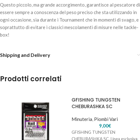
Questo piccolo, ma grande accorgimento, garantisce al pescatore di
essere sempre a conoscenza del peso preciso che sta utilizzando in
ogni occasione, sia durante i Tournament che in momenti di svago, e
soprattutto di evitare i classici mescolamenti di misure nelle tackle-
box!
GFISHING TUNGSTEN DROP SHOT –
5,90
€
12 disponibili
Shipping and Delivery
AGGIUNGI AL
Prodotti correlati
CARRELLO
GFISHING TUNGSTEN
CHEBURASHKA SC
Minuteria
,
Piombi Vari
9,00
€
GFISHING TUNGSTEN
CHEBURASHKA SC. Linea esclusiva