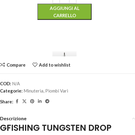
AGGIUNGI AL
CARRELLO
Compare
Add to wishlist
COD:
N/A
GFISHING TUNGSTEN DROP SHOT –
Categorie:
Minuteria
,
Piombi Vari
5,90
€
13 disponibili
Share:
Descrizione
AGGIUNGI AL
GFISHING TUNGSTEN DROP
CARRELLO