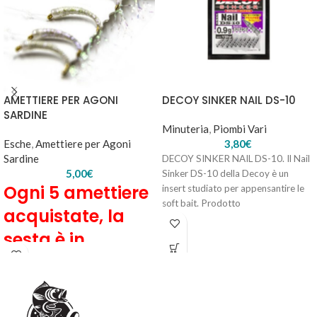
AMETTIERE PER AGONI
DECOY SINKER NAIL DS-10
SARDINE
Minuteria
,
Piombi Vari
Esche
,
Amettiere per Agoni
3,80
€
Sardine
DECOY SINKER NAIL DS-10. Il Nail
5,00
€
Sinker DS-10 della Decoy è un
Ogni 5 amettiere
insert studiato per appensantire le
soft bait. Prodotto
acquistate, la
sesta è in
omaggio!