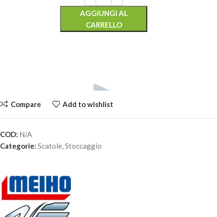
AGGIUNGI AL
CARRELLO
Compare
Add to wishlist
COD:
N/A
MEIHO REVERSIBLE – Modello Reversible 100
Categorie:
Scatole
,
Stoccaggio
19,80
€
3 disponibili
AGGIUNGI AL
CARRELLO