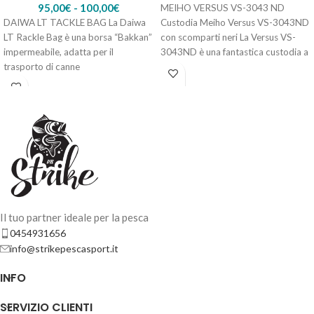
95,00
€
-
100,00
€
MEIHO VERSUS VS-3043 ND
DAIWA LT TACKLE BAG La Daiwa
Custodia Meiho Versus VS-3043ND
LT Rackle Bag è una borsa “Bakkan”
con scomparti neri La Versus VS-
impermeabile, adatta per il
3043ND è una fantastica custodia a
trasporto di canne
scomparti
Il tuo partner ideale per la pesca
0454931656
info@strikepescasport.it
INFO
SERVIZIO CLIENTI