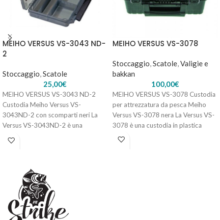
MEIHO VERSUS VS-3043 ND-
MEIHO VERSUS VS-3078
2
Stoccaggio
,
Scatole
,
Valigie e
Stoccaggio
,
Scatole
bakkan
25,00
€
100,00
€
MEIHO VERSUS VS-3043 ND-2
MEIHO VERSUS VS-3078 Custodia
Custodia Meiho Versus VS-
per attrezzatura da pesca Meiho
3043ND-2 con scomparti neri La
Versus VS-3078 nera La Versus VS-
Versus VS-3043ND-2 è una
3078 è una custodia in plastica
fantastica custodia a scomparti