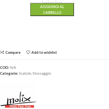
AGGIUNGI AL
CARRELLO
Compare
Add to wishlist
COD:
N/A
MOLIX PRO LURE BAG – Misura #M
Categorie:
Scatole
,
Stoccaggio
12,70
€
1 disponibili
AGGIUNGI AL
CARRELLO