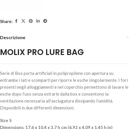
Share:
Descrizione
MOLIX PRO LURE BAG
Serie di Box porta artificiali in polipropilene con apertura su
entrambe i lati e scomparti per riporre le esche singolarmente. I fori
presenti negli alloggiamenti e nel coperchio permettono di lavare le
esche dopo l’uso senza estrarle dalla box e consentono la
ventilazione necessaria all’asciugatura dissipando l’umidità.
Disponibili in due differenti dimensioni.
Size S
Dimensions: 17,6 x 10,4 x 3,7 h cm (6.92 x 4.09 x 1.45 h in)