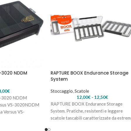
S-3020 NDDM
RAPTURE BOOX Endurance Storage
System
8,00
€
Stoccaggio
,
Scatole
12,00
€
-
12,50
€
S-3020 NDDM
RAPTURE BOOX Endurance Storage
ersus VS-3020NDDM
System. Pratiche, resistenti e leggere
La Versus VS-
scatole tascabili caratterizzate da estre
ntastica custodia con
robustezza, disegnate per tenere ordinat