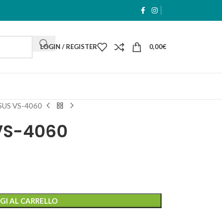
LOGIN / REGISTER
0,00
€
US VS-4060
VS-4060
GI AL CARRELLO