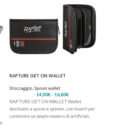
RAPTURE GET ON WALLET
RAPTURE LINK 
Stoccaggio
,
Spoon wallet
Stoccaggio
,
Vali
14,00
€
-
16,80
€
25,
RAPTURE GET ON WALLET Wallet
RAPTURE LINK
destinato a spoon e spinner, con inserti per
Pratiche valigett
contenere un ampio numero di artificiali.
pesca a spinning
ma
Interni
altre
e