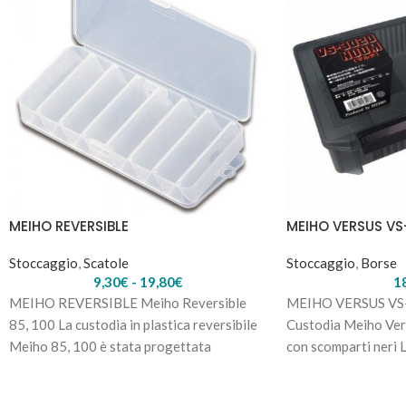
MEIHO REVERSIBLE
MEIHO VERSUS V
Stoccaggio
,
Scatole
Stoccaggio
,
Borse
9,30
€
-
19,80
€
1
MEIHO REVERSIBLE Meiho Reversible
MEIHO VERSUS V
85, 100 La custodia in plastica reversibile
Custodia Meiho V
Meiho 85, 100 è stata progettata
con scomparti neri 
pensando alle tue
3020NDDM è una fa
scomparti