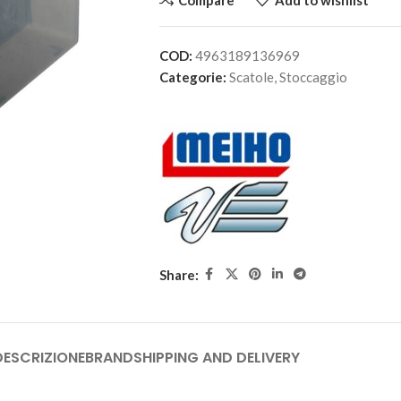
Compare
Add to wishlist
COD:
4963189136969
Categorie:
Scatole
,
Stoccaggio
Share:
DESCRIZIONE
BRAND
SHIPPING AND DELIVERY