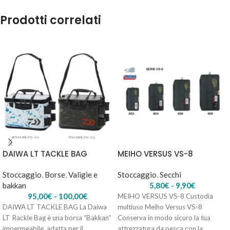
Prodotti correlati
DAIWA LT TACKLE BAG
MEIHO VERSUS VS-8
Stoccaggio
,
Borse
,
Valigie e
Stoccaggio
,
Secchi
bakkan
5,80
€
-
9,90
€
95,00
€
-
100,00
€
MEIHO VERSUS VS-8 Custodia
DAIWA LT TACKLE BAG La Daiwa
multiuso Meiho Versus VS-8
LT Rackle Bag è una borsa “Bakkan”
Conserva in modo sicuro la tua
impermeabile, adatta per il
attrezzatura da pesca con la