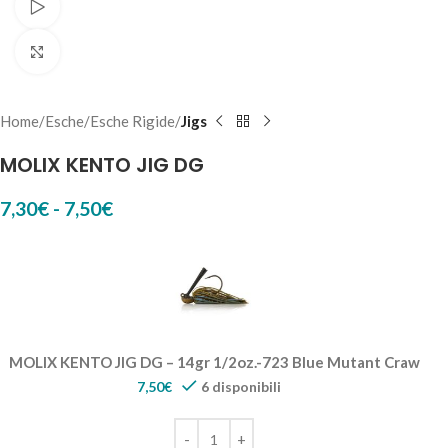
Watch video
Click to enlarge
Home
Esche
Esche Rigide
Jigs
MOLIX KENTO JIG DG
7,30
€
-
7,50
€
MOLIX KENTO JIG DG – 14gr 1/2oz.-723 Blue Mutant Craw
7,50
€
6 disponibili