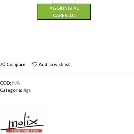
AGGIUNGI AL
CARRELLO
Compare
Add to wishlist
COD:
N/A
MOLIX KENTO JIG DG – 7gr 1/4oz.-#674 Dark Watermelon
Categoria:
Jigs
Shad
7,30
€
6 disponibili
AGGIUNGI AL
CARRELLO