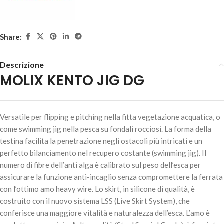
Share:
Descrizione
MOLIX KENTO JIG DG
MOLIX KENTO JIG DG – 10.5gr 3/8oz.-#674 Dark Watermelon
Versatile per flipping e pitching nella fitta vegetazione acquatica, o
Shad
come swimming jig nella pesca su fondali rocciosi. La forma della
7,30
€
6 disponibili
testina facilita la penetrazione negli ostacoli più intricati e un
perfetto bilanciamento nel recupero costante (swimming jig). Il
numero di fibre dell’anti alga è calibrato sul peso dell’esca per
assicurare la funzione anti-incaglio senza compromettere la ferrata
AGGIUNGI AL
con l’ottimo amo heavy wire. Lo skirt, in silicone di qualità, è
CARRELLO
costruito con il nuovo sistema LSS (Live Skirt System), che
conferisce una maggiore vitalità e naturalezza dell’esca. L’amo è