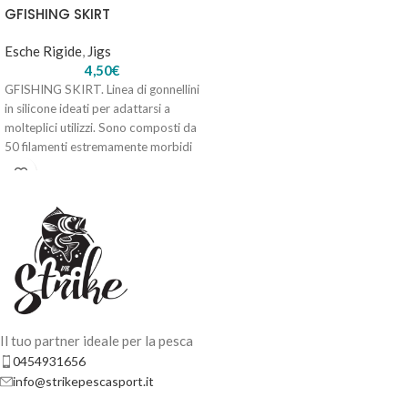
GFISHING SKIRT
Esche Rigide
,
Jigs
4,50
€
GFISHING SKIRT. Linea di gonnellini
MOLIX KENTO JIG DG – 7gr 1/4oz.-#671 Bama Craw
in silicone ideati per adattarsi a
7,30
€
6 disponibili
molteplici utilizzi. Sono composti da
50 filamenti estremamente morbidi
AGGIUNGI AL
CARRELLO
Il tuo partner ideale per la pesca
0454931656
info@strikepescasport.it