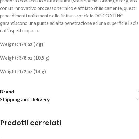
prodotto con acciaio d’alta qualità (Steel Special Grade), è forgiato
con un innovativo processo termico e affilato chimicamente, questi
procedimenti unitamente alla finitura speciale DG COATING
garantiscono una punta ad alta penetrazione ed una superficie liscia
dall’aspetto opaco.
Weight: 1/4 oz (7 g)
MOLIX KENTO JIG DG – 14gr 1/2oz.-#674 Dark Watermelon
Weight: 3/8 oz (10,5 g)
Shad
7,50
€
6 disponibili
Weight: 1/2 oz (14 g)
Brand
AGGIUNGI AL
Shipping and Delivery
CARRELLO
Prodotti correlati