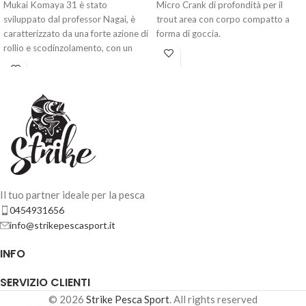
Mukai Komaya 31 è stato
Micro Crank di profondità per il
sviluppato dal professor Nagai, è
trout area con corpo compatto a
MOLIX GLIDE BAIT 130 DYING – #457-Treadfin Shad
caratterizzato da una forte azione di
forma di goccia.
29,90
€
2 disponibili
rollio e scodinzolamento, con un
raggio di azione fino a 1 metro di
profondità.
AGGIUNGI AL
CARRELLO
Il tuo partner ideale per la pesca
0454931656
info@strikepescasport.it
INFO
MOLIX GLIDE BAIT 130 DYING – #521-Mat White
SERVIZIO CLIENTI
29,90
€
2 disponibili
© 2026
Strike Pesca Sport
. All rights reserved