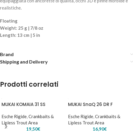
equipaggiata con ancorette di qualità, occhi 3D e pinne morbide e
realistiche.
Floating
Weight: 25 g | 7/8 oz
Length: 13 cm | 5 in
MOLIX GLIDE BAIT 130 DYING – #458-Ghost Ayu
29,90
€
3 disponibili
Brand
Shipping and Delivery
AGGIUNGI AL
CARRELLO
Prodotti correlati
MUKAI KOMAIA 31 SS
MUKAI SnaQ 26 DR F
Esche Rigide
,
Crankbaits &
Esche Rigide
,
Crankbaits &
Lipless Trout Area
Lipless Trout Area
19,50
€
16,90
€