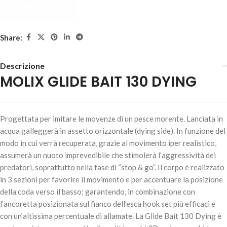
Share:
Descrizione
MOLIX GLIDE BAIT 130 DYING
MOLIX GLIDE BAIT 130 DYING – #643-Mat Blue Wakasagi
29,90
€
2 disponibili
Progettata per imitare le movenze di un pesce morente. Lanciata in
acqua galleggerà in assetto orizzontale (dying side). In funzione del
modo in cui verrà recuperata, grazie al movimento iper realistico,
assumerà un nuoto imprevedibile che stimolerà l’aggressività dei
AGGIUNGI AL
predatori, soprattutto nella fase di “stop & go”. Il corpo è realizzato
CARRELLO
in 3 sezioni per favorire il movimento e per accentuare la posizione
della coda verso il basso; garantendo, in combinazione con
l’ancoretta posizionata sul fianco dell’esca hook set più efficaci e
con un’altissima percentuale di allamate. La Glide Bait 130 Dying è