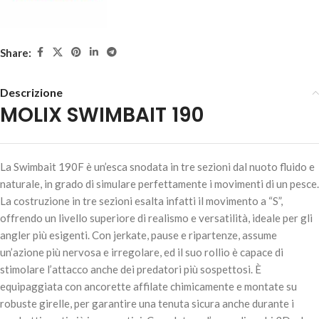
Share:
Descrizione
MOLIX SWIMBAIT 190
MOLIX SWIMBAIT 190 – #521-Mat White
39,90
€
2 disponibili
La Swimbait 190F è un’esca snodata in tre sezioni dal nuoto fluido e
naturale, in grado di simulare perfettamente i movimenti di un pesce.
La costruzione in tre sezioni esalta infatti il movimento a “S”,
offrendo un livello superiore di realismo e versatilità, ideale per gli
AGGIUNGI AL
angler più esigenti. Con jerkate, pause e ripartenze, assume
CARRELLO
un’azione più nervosa e irregolare, ed il suo rollio è capace di
stimolare l’attacco anche dei predatori più sospettosi. È
equipaggiata con ancorette affilate chimicamente e montate su
robuste girelle, per garantire una tenuta sicura anche durante i