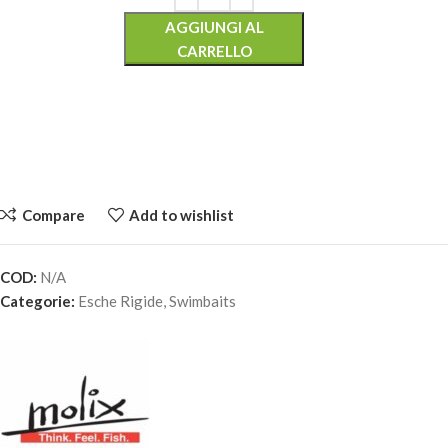
AGGIUNGI AL
CARRELLO
Compare
Add to wishlist
COD:
N/A
MOLIX SWIMBAIT 190 – #481-Dark Gill Orange Belly
Categorie:
Esche Rigide
,
Swimbaits
39,90
€
2 disponibili
AGGIUNGI AL
CARRELLO