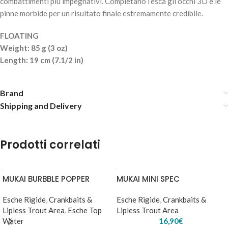
combattimenti più impegnativi. Completano l’esca gli occhi 3D e le
pinne morbide per un risultato finale estremamente credibile.
FLOATING
Weight: 85 g (3 oz)
Length: 19 cm (7.1/2 in)
MOLIX SWIMBAIT 190 – #703-Ghost Chrome Wakasagi
39,90
€
2 disponibili
Brand
Shipping and Delivery
AGGIUNGI AL
CARRELLO
Prodotti correlati
MUKAI BURBBLE POPPER
MUKAI MINI SPEC
Esche Rigide
,
Crankbaits &
Esche Rigide
,
Crankbaits &
Lipless Trout Area
,
Esche Top
Lipless Trout Area
Water
16,90
€