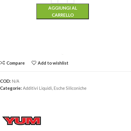
AGGIUNGI AL
CARRELLO
Compare
Add to wishlist
COD:
N/A
YUM BAIT SPRAY ATTRATTIVO – Crawfish (Gamberi di
Categorie:
Additivi Liquidi
,
Esche Siliconiche
Mare)
14,80
€
3 disponibili
AGGIUNGI AL
CARRELLO