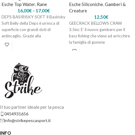
Esche Top Water
,
Rane
Esche Siliconiche
,
Gamberi &
16,00
€
-
17,00
€
Creature
12,50
€
DEPS BASIRISKY SOFT Il Basirisky
Soft Belly della Deps è un’esca di
GEECRACK BELLOWS CRAW
superficie con grandi doti di
3.5inc E’ il nuovo gambero per il
antincaglio. Grazie alla
bass fishing che viene ad arricchire
la famiglia di gomme
Il tuo partner ideale per la pesca
0454931656
info@strikepescasport.it
INFO