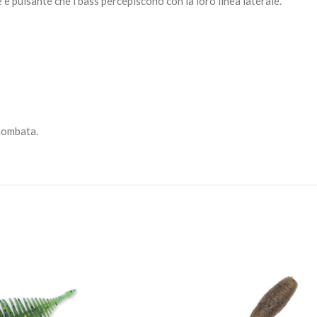
e pulsante che i bass percepiscono con la loro linea laterale.
piombata.