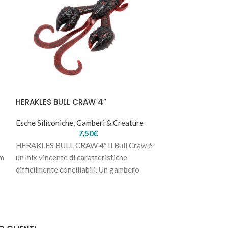
HERAKLES BULL CRAW 4″
HERAKLES BULL 
Flk
Esche Siliconiche
,
Gamberi & Creature
7,50
€
Esche Siliconich
HERAKLES BULL CRAW 4″ Il Bull Craw è
HERAKLES BULL C
rm
un mix vincente di caratteristiche
un mix vincente d
difficilmente conciliabili. Un gambero
difficilmente con
compatto, ma voluminoso;
compatto, ma vo