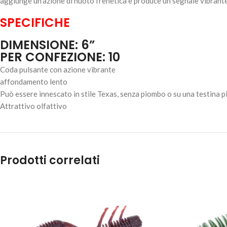
aggiunge un’azione di nuoto frenetica e produce un segnale vibrante 
SPECIFICHE
DIMENSIONE: 6”
PER CONFEZIONE: 10
Coda pulsante con azione vibrante
affondamento lento
Può essere innescato in stile Texas, senza piombo o su una testina 
Attrattivo olfattivo
Prodotti correlati