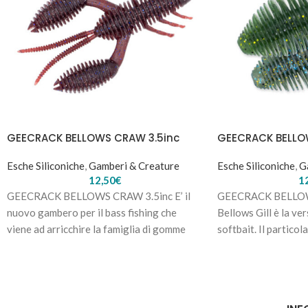
GEECRACK BELLOWS CRAW 3.5inc
GEECRACK BELLO
Esche Siliconiche
,
Gamberi & Creature
Esche Siliconiche
,
G
12,50
€
1
GEECRACK BELLOWS CRAW 3.5inc E’ il
GEECRACK BELLOWS
nuovo gambero per il bass fishing che
Bellows Gill è la ver
viene ad arricchire la famiglia di gomme
softbait. Il partico
lamellato emette vi