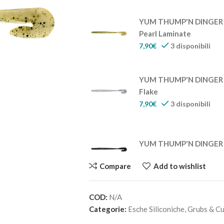
YUM THUMP'N DINGER 
Pearl Laminate
7,90
€
3 disponibili
YUM THUMP'N DINGER – 
Flake
7,90
€
3 disponibili
YUM THUMP'N DINGER –
7,90
€
2 disponibili
Compare
Add to wishlist
COD:
N/A
YUM THUMP'N DINGER 
Categorie:
Esche Siliconiche
,
Grubs & Cur
7,90
€
2 disponibili