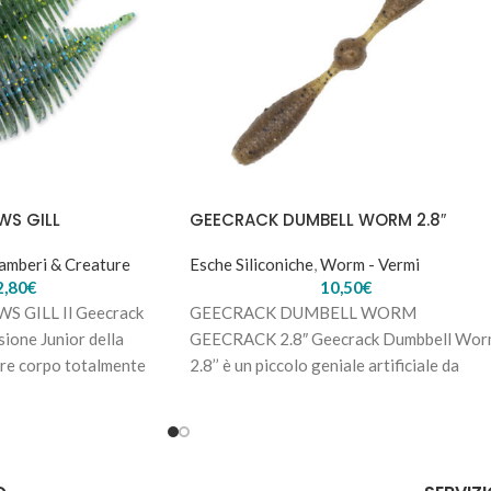
WS GILL
GEECRACK DUMBELL WORM 2.8″
amberi & Creature
Esche Siliconiche
,
Worm - Vermi
2,80
€
10,50
€
 GILL Il Geecrack
GEECRACK DUMBELL WORM
sione Junior della
GEECRACK 2.8″ Geecrack Dumbbell Wo
lare corpo totalmente
2.8’’ è un piccolo geniale artificiale da
brazioni
finesse per il Bass Fishing