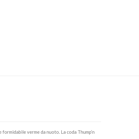
CARRELLO
me formidabile verme da nuoto. La coda Thump’n