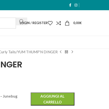
LOGIN / REGISTER
0,00
€
urly Tails
YUM THUMP’N DINGER
INGER
– Junebug
AGGIUNGI AL
CARRELLO