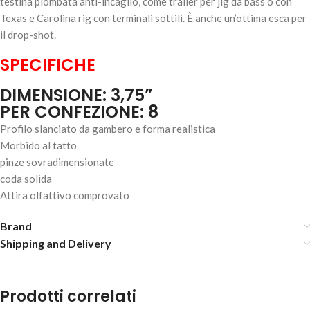
testina piombata anti-incaglio, come trailer per jig da bass o con
Texas e Carolina rig con terminali sottili. È anche un’ottima esca per
il drop-shot.
SPECIFICHE
YUM CRAW PAPI – 3.75" PB&J
DIMENSIONE: 3,75”
7,90
€
1 disponibili
PER CONFEZIONE: 8
Profilo slanciato da gambero e forma realistica
AGGIUNGI AL
Morbido al tatto
CARRELLO
pinze sovradimensionate
coda solida
Attira olfattivo comprovato
Brand
Shipping and Delivery
Prodotti correlati