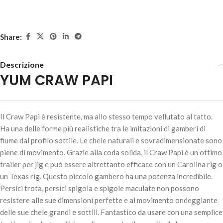
Share:
Descrizione
YUM CRAW PAPI
YUM CRAW PAPI – 3.75" Green Pumpkin Purple
7,90
€
2 disponibili
Il Craw Papi è resistente, ma allo stesso tempo vellutato al tatto.
Ha una delle forme più realistiche tra le imitazioni di gamberi di
fiume dal profilo sottile. Le chele naturali e sovradimensionate sono
piene di movimento. Grazie alla coda solida, il Craw Papi è un ottimo
AGGIUNGI AL
trailer per jig e può essere altrettanto efficace con un Carolina rig o
CARRELLO
un Texas rig. Questo piccolo gambero ha una potenza incredibile.
Persici trota, persici spigola e spigole maculate non possono
resistere alle sue dimensioni perfette e al movimento ondeggiante
delle sue chele grandi e sottili. Fantastico da usare con una semplice