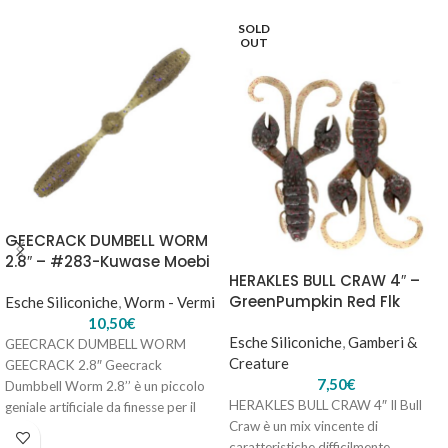
SOLD
YUM CRAW PAPI – 3.75" Black Blue Shadow
OUT
7,90
€
3 disponibili
AGGIUNGI AL
CARRELLO
GEECRACK DUMBELL WORM
2.8″ – #283-Kuwase Moebi
HERAKLES BULL CRAW 4″ –
GreenPumpkin Red Flk
Esche Siliconiche
,
Worm - Vermi
10,50
€
Esche Siliconiche
,
Gamberi &
GEECRACK DUMBELL WORM
Creature
GEECRACK 2.8″ Geecrack
7,50
€
Dumbbell Worm 2.8’’ è un piccolo
HERAKLES BULL CRAW 4″ Il Bull
geniale artificiale da finesse per il
YUM CRAW PAPI – 3.75" Ultimate Craw
Craw è un mix vincente di
Bass Fishing
7,90
€
3 disponibili
caratteristiche difficilmente