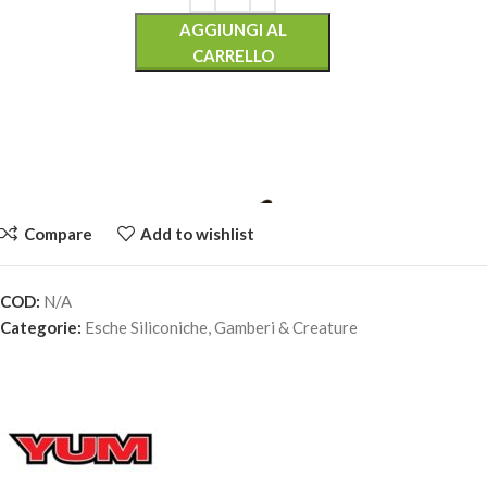
AGGIUNGI AL
CARRELLO
Compare
Add to wishlist
COD:
N/A
YUM CRAW PAPI – 3.75" Green Pumpkin
Categorie:
Esche Siliconiche
,
Gamberi & Creature
7,90
€
2 disponibili
AGGIUNGI AL
CARRELLO