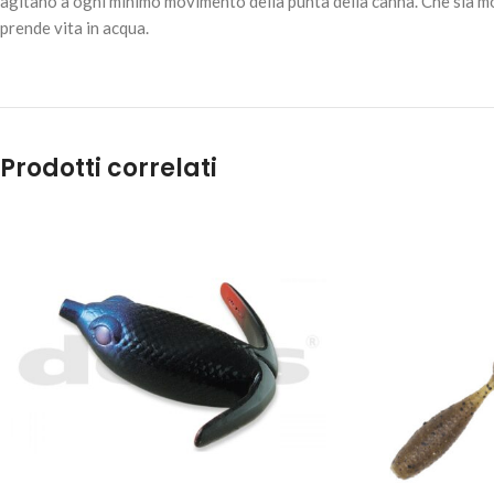
agitano a ogni minimo movimento della punta della canna. Che sia mon
prende vita in acqua.
Prodotti correlati