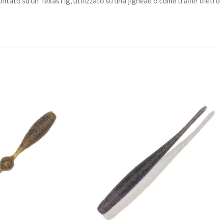
tato su un Texas rig, utilizzato su una jighead o come trailer dietro