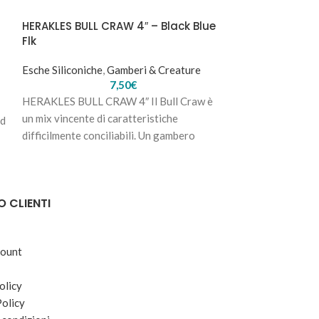
HERAKLES BULL CRAW 4″ – Black Blue
Flk
Esche Siliconiche
,
Gamberi & Creature
7,50
€
HERAKLES BULL CRAW 4″ Il Bull Craw è
un mix vincente di caratteristiche
nd
difficilmente conciliabili. Un gambero
compatto, ma voluminoso;
O CLIENTI
count
olicy
Policy