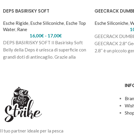
DEPS BASIRISKY SOFT
GEECRACK DUMBE
Esche Rigide
,
Esche Siliconiche
,
Esche Top
Esche Siliconiche
,
W
Water
,
Rane
1
16,00
€
-
17,00
€
GEECRACK DUMB
DEPS BASIRISKY SOFT Il Basirisky Soft
GEECRACK 2.8″ Ge
Belly della Deps è un’esca di superficie con
2.8’’ è un piccolo gen
grandi doti di antincaglio. Grazie alla
finesse per il Bass F
INF
Bra
Wish
Sho
Il tuo partner ideale per la pesca