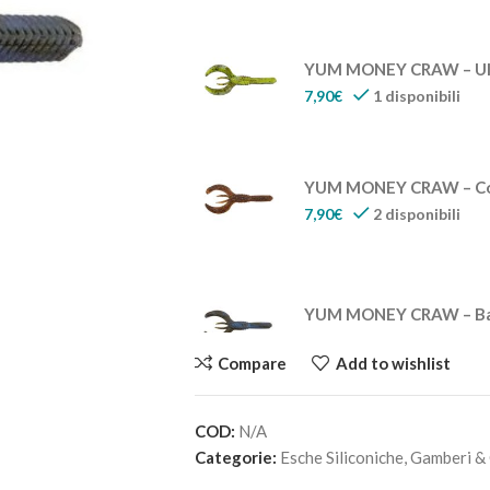
YUM MONEY CRAW – Ul
7,90
€
1 disponibili
YUM MONEY CRAW – Co
7,90
€
2 disponibili
YUM MONEY CRAW – Ba
7,90
€
2 disponibili
Compare
Add to wishlist
COD:
N/A
Categorie:
Esche Siliconiche
,
Gamberi &