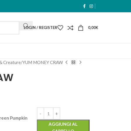
LOGIN / REGISTER
0,00
€
& Creature
YUM MONEY CRAW
RAW
een Pumpkin
AGGIUNGI AL