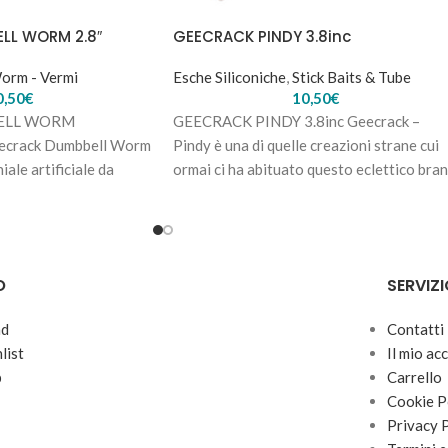
LL WORM 2.8″
GEECRACK PINDY 3.8inc
orm - Vermi
Esche Siliconiche
,
Stick Baits & Tube
0,50
€
10,50
€
ELL WORM
GEECRACK PINDY 3.8inc Geecrack –
ecrack Dumbbell Worm
Pindy è una di quelle creazioni strane cui
iale artificiale da
ormai ci ha abituato questo eclettico bra
ishing
O
SERVIZI
nd
Contatti
list
Il mio ac
p
Carrello
Cookie P
Privacy 